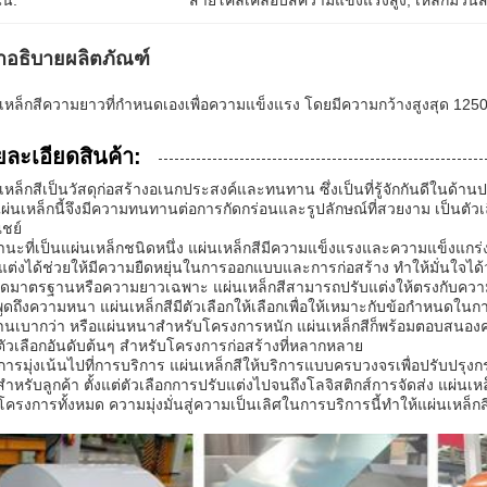
้น:
สายโค้ลเคลือบสีความแข็งแรงสูง
, 
เหล็กม้วนส
ำอธิบายผลิตภัณฑ์
เหล็กสีความยาวที่กำหนดเองเพื่อความแข็งแรง โดยมีความกว้างสูงสุด 125
ละเอียดสินค้า:
เหล็กสีเป็นวัสดุก่อสร้างอเนกประสงค์และทนทาน ซึ่งเป็นที่รู้จักกันดีในด้
แผ่นเหล็กนี้จึงมีความทนทานต่อการกัดกร่อนและรูปลักษณ์ที่สวยงาม เป็นตัวเล
ชย์
นะที่เป็นแผ่นเหล็กชนิดหนึ่ง แผ่นเหล็กสีมีความแข็งแรงและความแข็งแกร่
แต่งได้ช่วยให้มีความยืดหยุ่นในการออกแบบและการก่อสร้าง ทำให้มั่นใจไ
ดมาตรฐานหรือความยาวเฉพาะ แผ่นเหล็กสีสามารถปรับแต่งให้ตรงกับควา
อพูดถึงความหนา แผ่นเหล็กสีมีตัวเลือกให้เลือกเพื่อให้เหมาะกับข้อกำหนดใน
งานเบากว่า หรือแผ่นหนาสำหรับโครงการหนัก แผ่นเหล็กสีก็พร้อมตอบส
ตัวเลือกอันดับต้นๆ สำหรับโครงการก่อสร้างที่หลากหลาย
การมุ่งเน้นไปที่การบริการ แผ่นเหล็กสีให้บริการแบบครบวงจรเพื่อปรับปรุง
ำหรับลูกค้า ตั้งแต่ตัวเลือกการปรับแต่งไปจนถึงโลจิสติกส์การจัดส่ง แผ่น
ครงการทั้งหมด ความมุ่งมั่นสู่ความเป็นเลิศในการบริการนี้ทำให้แผ่นเหล็กสี