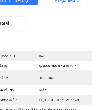
า ราคา ที่ ดี ที่สุด
พูดคุยกันตอนนี้
ภัณฑ์
บการรับรอง
ISO
้งาน:
มุงหลังคาผนังเพดาน ฯลฯ
ว้าง:
≤1250มม.
ษาพื้นผิว:
เคลือบ
ภทการเคลือบ:
PE, PVDF, HDP, SMP ฯลฯ