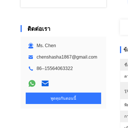
ติดต่อเรา
Ms. Chen
ข
chenshasha1867@gmail.com
ชื
86--15564063322
ค
ร
พูดคุยกันตอนนี้
พิ
ก