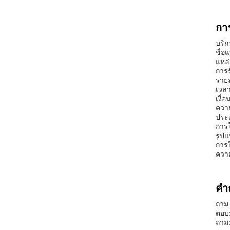
กา
บริก
ชื่อ
แหล่
การร
รายล
เวลา
เงื่
ควา
ประเ
การใ
รูปแ
การใ
ความ
คำ
ถาม:
ตอบ:
ถาม: