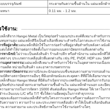
แบบบรรจุภัณฑ์
กระดาษกันความชื้นด้านใน แผ่นเหล็กด้
ามหนา
0.11 มม. - 1.2 มม.
รใช้งาน:
เหล็กสีจาก Hangxi Metal เป็นวัสดุก่อสร้างอเนกประสงค์ที่เหมาะสำหรั
ทนทานสูง แผ่นเหล็กสีจึงเป็นตัวเลือกที่เหมาะสำหรับโอกาสและการใช้งานผล
รที่อยู่อาศัย:
แผ่นเหล็กสีมักใช้ในการก่อสร้างที่อยู่อาศัยสำหรับหลังคา ผน
แต่งได้ทำให้ง่ายต่อการติดตั้งในการออกแบบสถาปัตยกรรมที่แตกต่างกัน
ารพาณิชย์:
ไม่ว่าจะเป็นคลังสินค้า ร้านค้าปลีก หรือสำนักงาน แผ่นเหล็กสีใ
ศต่างๆ ประเภทการเคลือบผิวที่แตกต่างกัน เช่น PE, PVDF, HDP และ SMP ช
งานอุตสาหกรรม:
แผ่นเหล็กสีเหมาะสำหรับการใช้งานในอุตสาหกรรมเนื่อง
งานผลิต หน่วยเก็บสินค้า และอาคารเกษตรกรรม
งการสถาปัตยกรรม:
สถาปนิกและนักออกแบบชื่นชอบความสามารถรอบด้านขอ
มบัติทางสถาปัตยกรรมอื่นๆ ที่มีเอกลักษณ์และสะดุดตา สีที่มีให้เลือกมากม
เหล็กสีของ Hangxi Metal ที่มีต้นกำเนิดจากประเทศจีนมาพร้อมกับการรับรอ
ุภัณฑ์ประกอบด้วยกระดาษกันความชื้นด้านใน แผ่นเหล็กด้านนอก และยึดบน
ความสามารถในการจัดหา 15000 ตันต่อเดือน Hangxi Metal ให้เวลาในการจัด
ำระเงินแบบ L/C หรือ T/T ซึ่งให้ความยืดหยุ่นในการทำธุรกรรม
่าคุณจะต้องการแผ่นเหล็กสีสำหรับโครงการเฉพาะหรือความต้องการในการก่อสร
ับความยาว ความกว้าง และประเภทการเคลือบผิว ทำให้เป็นตัวเลือกอันดับต้น
าน ความสวยงาม และประสิทธิภาพในการใช้งานก่อสร้างใดๆ