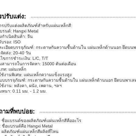
รปรับแต่ง:
ารปรับแต่งผลิตภัณฑ์สำหรับแผ่นเหล็กสี:
แบรนด์: Hangxi Metal
งกำเนิดสินค้า: จีน
ับรอง: ISO
ะเอียดบรรจุภัณฑ์: กระดาษกันความชื้นด้านใน แผ่นเหล็กด้านนอก ยึดบนพ
จัดส่ง: 20-40 วัน
อนไขการชำระเงิน: L/C, T/T
มสามารถในการจัดหา: 15000 ตันต่อเดือน
ภท: แผ่นเหล็ก
ช้งานพิเศษ: แผ่นเหล็กความแข็งแรงสูง
บบบรรจุภัณฑ์: กระดาษกันความชื้นด้านใน แผ่นเหล็กด้านนอก ยึดบนพาเลท
ช้งาน: หลังคา, ผนัง, เพดาน, ฯลฯ
หนา: 0.11 มม. - 1.2 มม.
ถามที่พบบ่อย:
 ชื่อแบรนด์ของผลิตภัณฑ์แผ่นเหล็กสีคืออะไร
 ชื่อแบรนด์คือ Hangxi Metal
 ผลิตภัณฑ์แผ่นเหล็กสีผลิตที่ไหน