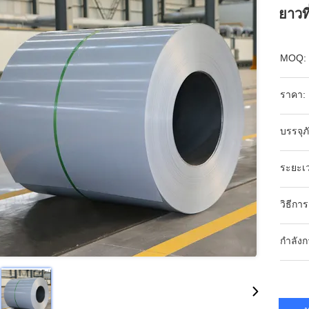
ยาวท
MOQ:
ราคา:
บรรจุ
ระยะเว
วิธีกา
กำลังก