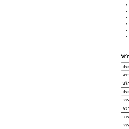
พา
ปร
คว
บริ
ประ
การ
ควา
การ
การ