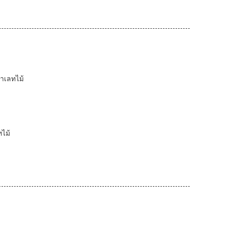
าเลทไม้
ไม้