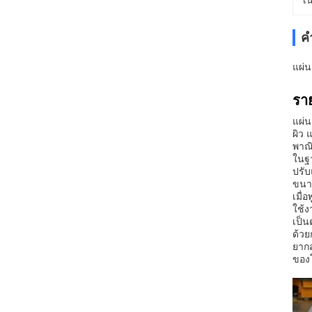
เน
ค
แผ่น
ราย
แผ่น
ผิว 
พาณิ
ในฐา
ปรับ
ขนา
เมื่
ใช้
เป็น
ด้วย
ยากส
ของโ