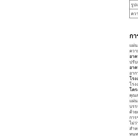
รูป
คว
กา
แผ่น
ความ
อาคา
ปรับ
อาค
อากา
โรง
โรง
โคร
คุณส
แผ่น
บรรจ
ด้วย
การช
ไม่ว
สำหร
ทนท