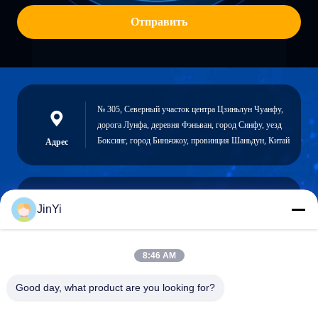
Отправить
№ 305, Северный участок центра Цзиньлун Чуанфу,
дорога Лунфа, деревня Фэньван, город Синфу, уезд
Боксинг, город Биньчжоу, провинция Шаньдун, Китай
Адрес
JinYi
chenshasha1867@gmail.com
Электронная
почта
8:46 AM
Good day, what product are you looking for?