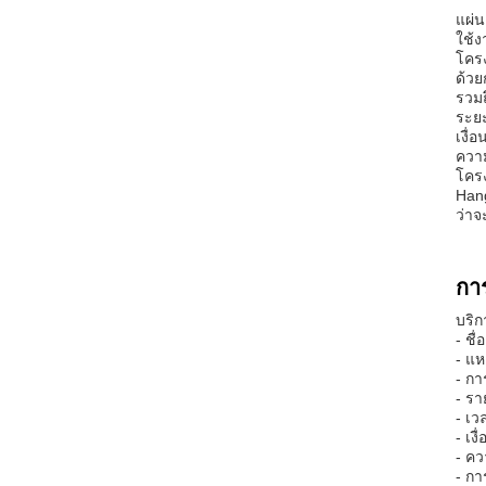
แผ่น
ใช้ง
โคร
ด้วย
รวมถ
ระยะ
เงื่
ความ
โครง
Han
ว่าจ
กา
บริก
- ชื
- แห
- กา
- รา
- เว
- เง
- ค
- กา