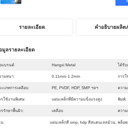
ห
รายละเอียด
คำอธิบายผลิต
้อมูลรายละเอียด
่อแบรนด์
Hangxi Metal
ได้รั
วามหนา:
0.11mm-1.2mm
การใช
ระเภทการเคลือบ:
PE, PVDF, HDP, SMP ฯลฯ
ความก
ารใช้งานพิเศษ:
แผ่นเหล็กที่มีความแข็งแรงสูง
พิมพ์:
รรักษาพื้นผิว:
เคลือบ
ความ
้น:
แผ่นเหล็กสี smp
, 
hdp สีสแตนเลสม้วน
, 
พล็อต