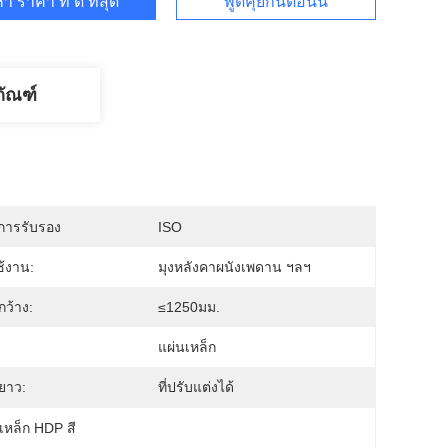
า ราคา ที่ ดี ที่สุด
พูดคุยกันตอนนี้
ภัณฑ์
บการรับรอง
ISO
้งาน:
มุงหลังคาผนังเพดาน ฯลฯ
ว้าง:
≤1250มม.
แผ่นเหล็ก
ยาว:
ที่ปรับแต่งได้
เหล็ก HDP สี