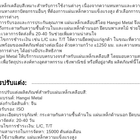
เหล็กเคลือบสีเหมาะสำหรับการใช้งานต่างๆ เนื่องจากความทนทานและความ
านทางสถาปัตยกรรมอื่นๆ ที่ต้องการแผ่นเหล็กความแข็งแรงสูง ตัวเลือก
งการต่างๆ
การรับรองและการประกันคุณภาพ แผ่นเหล็กเคลือบสีโดย Hangxi Metal จึงเ
ึงกระดาษกันความชื้นด้านในและแผ่นเหล็กด้านนอก ยึดบนพาเลทไม้ ช่วยให้
เวลาการจัดส่งสั้น 20-40 วันช่วยเพิ่มความน่าสนใจ
อนไขการชำระเงิน เช่น L/C และ T/T ให้ความยืดหยุ่นแก่ลูกค้า ในขณะที่คว
พร้อมของผลิตภัณฑ์อย่างต่อเนื่อง ด้วยความกว้าง ≤1250 มม. และความหนา
การต่างๆ ได้อย่างมีประสิทธิภาพ
gxi Metal ให้บริการแบบครบวงจรสำหรับแผ่นเหล็กเคลือบสี โดยมอบความส
ะเพื่อวัตถุประสงค์ทางอุตสาหกรรม เชิงพาณิชย์ หรือที่อยู่อาศัย ผลิตภัณฑ์
รปรับแต่ง:
ารปรับแต่งผลิตภัณฑ์สำหรับแผ่นเหล็กเคลือบสี:
่อแบรนด์: Hangxi Metal
ล่งกำเนิดสินค้า: จีน
รรับรอง: ISO
ยละเอียดบรรจุภัณฑ์: กระดาษกันความชื้นด้านใน แผ่นเหล็กด้านนอก ยึดบ
ลาจัดส่ง: 20-40 วัน
ื่อนไขการชำระเงิน: L/C, T/T
วามสามารถในการจัดหา: 15000 ตันต่อเดือน
รใช้งานพิเศษ: แผ่นเหล็กความแข็งแรงสูง