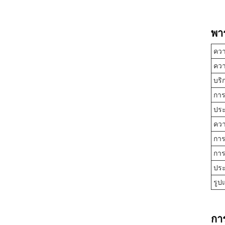
พา
คว
คว
บริ
การ
ปร
ควา
การ
การ
ประ
รูป
กา