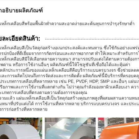
ำอธิบายผลิตภัณฑ์
เหล็กเคลือบสีพร้อมพื้นผิวทำความสะอาดง่ายและต้นทุนการบำรุงรักษาต่ำ
ละเอียดสินค้า:
เหล็กเคลือบสีเป็นวัสดุก่อสร้างอเนกประสงค์และทนทาน ซึ่งใช้กันอย่างแพร่
ารปกป้องที่ดีเยี่ยมจากการกัดกร่อนและสภาพอากาศ ทำให้เหมาะสำหรับการ
เหล็กเคลือบสีมีให้เลือกหลายความหนา สามารถปรับแต่งได้ตามความต้องก
พดาน หรือการใช้งานอื่นๆ ผลิตภัณฑ์นี้ให้โซลูชันที่เชื่อถือได้และคุ้มค่า
ีหลักประการหนึ่งของแผ่นเหล็กเคลือบสีคือบริการแบบครบวงจร ซึ่งช่วยลดค
และการผลิตไปจนถึงการจัดส่งและการติดตั้ง ผลิตภัณฑ์นี้มีบริการที่ครอบคลุม
ประเภทการเคลือบที่หลากหลาย เช่น PE, PVDF, HDP, SMP และอื่นๆ แผ่นเ
รียภาพและการใช้งานที่แตกต่างกัน ไม่ว่าคุณกำลังมองหาผิวเคลือบเงา ควา
ระเภทการเคลือบที่ตรงตามความต้องการของคุณ
วมแล้ว แผ่นเหล็กเคลือบสีเป็นวัสดุก่อสร้างคุณภาพสูงที่ผสมผสานความ
หนาที่ปรับแต่งได้ การใช้งานที่หลากหลาย บริการแบบครบวงจร และประเภทการ
การก่อสร้างที่หลากหลาย