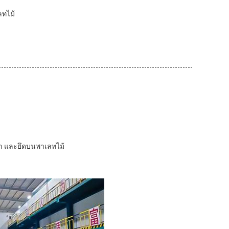
ลทไม้
อก และยึดบนพาเลทไม้