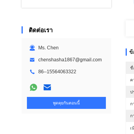
ติดต่อเรา
Ms. Chen
ข
chenshasha1867@gmail.com
ชื
86--15564063322
ค
ป
พูดคุยกันตอนนี้
ก
กา
เน