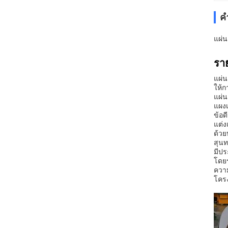
ค
แผ่น
ราย
แผ่น
ให้ก
แผ่น
แผงเ
ข้อด
แต่ง
ด้วย
สุนท
มีป
โดยร
ความ
โครง