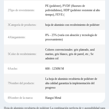
PE (poliéster), PVDF (fluoruro de
2Tipo de revestimiento:
polivinilideno), HDP (poliéster resistente al alto
tiempo), FEVE (
3Categoría de productos:
hoja de aluminio con recubrimiento de poliéster
8% - 25% (varía con aleación y tecnología de
4Alargamiento:
procesamiento)
Colores convencionales: gris plateado, azul
5Color de recubrimiento:
marino, gris blanco, gris de pared, etc.; Se
admiten col
6Ancho:
600 - 1250M M
La hoja de aluminio recubierta de poliéster de
7Nombre del producto:
alta calidad garantiza la implementación del
progreso
8Nombre de la marca:
Hangxi Metal
Hoja de aluminio recubierta de poliéster La combinación perfecta de y asequibilidad para