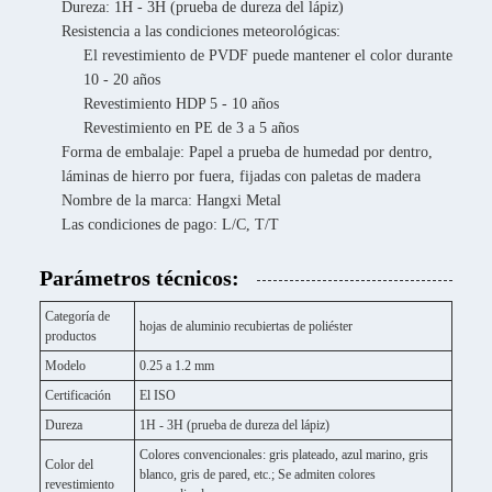
Dureza: 1H - 3H (prueba de dureza del lápiz)
Resistencia a las condiciones meteorológicas:
El revestimiento de PVDF puede mantener el color durante
10 - 20 años
Revestimiento HDP 5 - 10 años
Revestimiento en PE de 3 a 5 años
Forma de embalaje: Papel a prueba de humedad por dentro,
láminas de hierro por fuera, fijadas con paletas de madera
Nombre de la marca: Hangxi Metal
Las condiciones de pago: L/C, T/T
Parámetros técnicos:
Categoría de
hojas de aluminio recubiertas de poliéster
productos
Modelo
0.25 a 1.2 mm
Certificación
El ISO
Dureza
1H - 3H (prueba de dureza del lápiz)
Colores convencionales: gris plateado, azul marino, gris
Color del
blanco, gris de pared, etc.; Se admiten colores
revestimiento