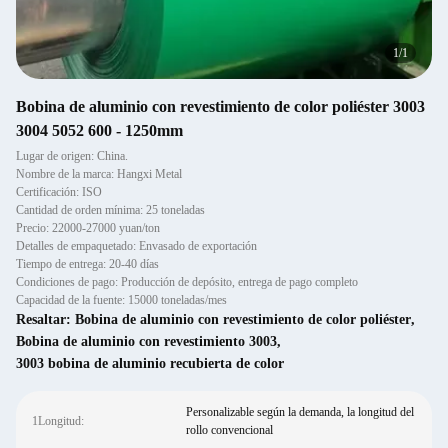
1
/
1
Bobina de aluminio con revestimiento de color poliéster 3003
3004 5052 600 - 1250mm
Lugar de origen: China.
Nombre de la marca: Hangxi Metal
Certificación: ISO
Cantidad de orden mínima: 25 toneladas
Precio: 22000-27000 yuan/ton
Detalles de empaquetado: Envasado de exportación
Tiempo de entrega: 20-40 días
Condiciones de pago: Producción de depósito, entrega de pago completo
Capacidad de la fuente: 15000 toneladas/mes
Resaltar:
Bobina de aluminio con revestimiento de color poliéster
,
Bobina de aluminio con revestimiento 3003
,
3003 bobina de aluminio recubierta de color
Personalizable según la demanda, la longitud del
1Longitud:
rollo convencional