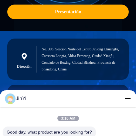
Presentación
No. 305, Sección Norte del Centro Jinlong Chuangfu,
Carretera Longfa, Aldea Fenwang, Ciudad Xingfu,
Condado de Boxing, Ciudad Binzhou, Provincia de
Dirección
Shandong, China
JinYi
chenshasha1867@gmail.com
Correo
electrónico
3:10 AM
Good day, what product are you looking for?