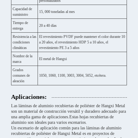
personalizados
Capacidad de
15, 000 toneladas al mes
suministro
Tiempo de
20 a 40 días
entrega
Resistencia a las
El revestimiento PVDF puede mantener el color durante 10
condiciones
a 20 años, el revestimiento HDP 5 a 10 años, el
climáticas
revestimiento PE 3 a 5 años
Nombre de la
El metal de Hangxi
marca
Grados
comunes de
1050, 1060, 1100, 3003, 3004, 5052, etcétera.
aleación
Aplicaciones:
Las láminas de aluminio recubiertas de poliéster de Hangxi Metal
son un material de construcción versátil y duradero adecuado para
una amplia gama de aplicaciones.Estas hojas recubiertas de
aluminio son ideales para varios escenarios.
Un escenario de aplicación común para las láminas de aluminio
recubiertas de poliéster de Hangxi Metal es en proyectos de