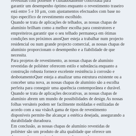
revestidas com poliéster é cuidadosamente controlada para
garantir um desempenho óptimo.enquanto o revestimento traseiro
está entre 5 e 10 μm, com ajustamentos efectuados com base no
tipo específico de revestimento escolhido.
Quando se trata de aplicações de telhados, as nossas chapas de
alumínio brilham como a melhor escolha para construtores e
empreiteiros.garantir que o seu telhado permaneça em ótimas
condições nos próximos anosQuer esteja a trabalhar num projecto
residencial ou num grande projecto comercial, as nossas chapas de
alumínio proporcionam o desempenho e a fiabilidade de que
necessita.
Para projetos de revestimento, as nossas chapas de alumínio
revestidas de poliéster oferecem estilo e substância.enquanto a
construção robusta fornece excelente resistência à corrosão e
desbotamentoQuer esteja a atualizar uma estrutura existente ou a
conceber uma nova, as nossas chapas de alumínio são a escolha
perfeita para conseguir uma aparência contemporânea e durável.
Quando se trata de aplicações decorativas, as nossas chapas de
alumínio abrem um mundo de possibilidades de design.As nossas
folhas versáteis podem ser facilmente moldadas e estilizadas de
acordo com a sua visãoA gama de tipos de revestimento
disponíveis permite-lhe alcançar a estética desejada, assegurando a
durabilidade duradoura.
Em conclusão, as nossas chapas de alumínio revestidas de
poliéster são um produto de alta qualidade que oferece um