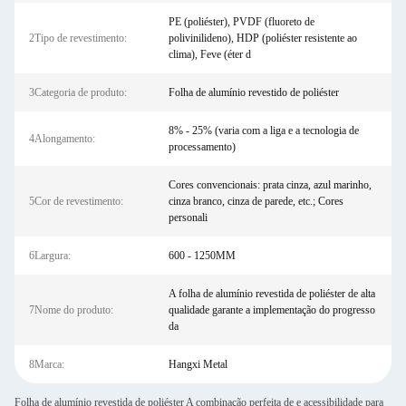
PE (poliéster), PVDF (fluoreto de
2Tipo de revestimento:
polivinilideno), HDP (poliéster resistente ao
clima), Feve (éter d
3Categoria de produto:
Folha de alumínio revestido de poliéster
8% - 25% (varia com a liga e a tecnologia de
4Alongamento:
processamento)
Cores convencionais: prata cinza, azul marinho,
5Cor de revestimento:
cinza branco, cinza de parede, etc.; Cores
personali
6Largura:
600 - 1250MM
A folha de alumínio revestida de poliéster de alta
7Nome do produto:
qualidade garante a implementação do progresso
da
8Marca:
Hangxi Metal
Folha de alumínio revestida de poliéster A combinação perfeita de e acessibilidade para