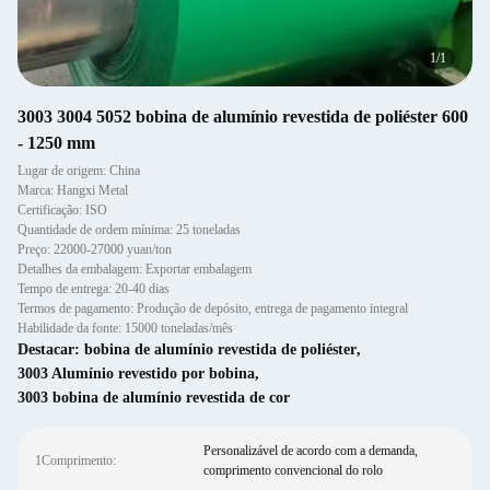
1
/
1
3003 3004 5052 bobina de alumínio revestida de poliéster 600
- 1250 mm
Lugar de origem: China
Marca: Hangxi Metal
Certificação: ISO
Quantidade de ordem mínima: 25 toneladas
Preço: 22000-27000 yuan/ton
Detalhes da embalagem: Exportar embalagem
Tempo de entrega: 20-40 dias
Termos de pagamento: Produção de depósito, entrega de pagamento integral
Habilidade da fonte: 15000 toneladas/mês
Destacar:
bobina de alumínio revestida de poliéster
,
3003 Alumínio revestido por bobina
,
3003 bobina de alumínio revestida de cor
Personalizável de acordo com a demanda,
1Comprimento:
comprimento convencional do rolo