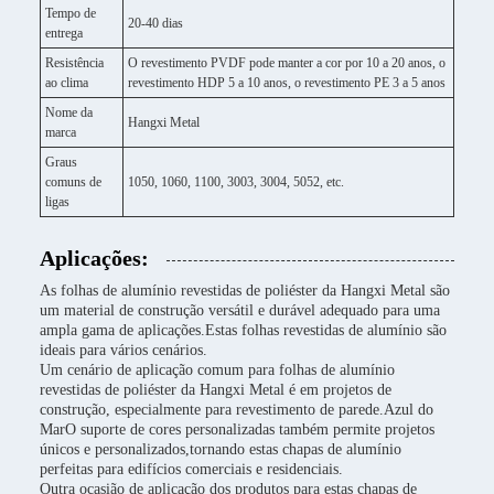
Tempo de
20-40 dias
entrega
Resistência
O revestimento PVDF pode manter a cor por 10 a 20 anos, o
ao clima
revestimento HDP 5 a 10 anos, o revestimento PE 3 a 5 anos
Nome da
Hangxi Metal
marca
Graus
comuns de
1050, 1060, 1100, 3003, 3004, 5052, etc.
ligas
Aplicações:
As folhas de alumínio revestidas de poliéster da Hangxi Metal são
um material de construção versátil e durável adequado para uma
ampla gama de aplicações.Estas folhas revestidas de alumínio são
ideais para vários cenários.
Um cenário de aplicação comum para folhas de alumínio
revestidas de poliéster da Hangxi Metal é em projetos de
construção, especialmente para revestimento de parede.Azul do
MarO suporte de cores personalizadas também permite projetos
únicos e personalizados,tornando estas chapas de alumínio
perfeitas para edifícios comerciais e residenciais.
Outra ocasião de aplicação dos produtos para estas chapas de