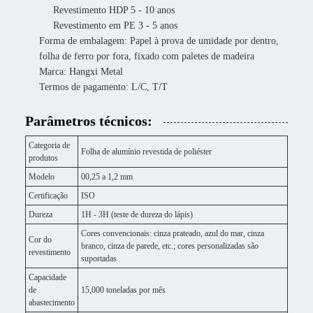
Revestimento HDP 5 - 10 anos
Revestimento em PE 3 - 5 anos
Forma de embalagem: Papel à prova de umidade por dentro,
folha de ferro por fora, fixado com paletes de madeira
Marca: Hangxi Metal
Termos de pagamento: L/C, T/T
Parâmetros técnicos:
Categoria de
Folha de alumínio revestida de poliéster
produtos
Modelo
00,25 a 1,2 mm
Certificação
ISO
Dureza
1H - 3H (teste de dureza do lápis)
Cores convencionais: cinza prateado, azul do mar, cinza
Cor do
branco, cinza de parede, etc.; cores personalizadas são
revestimento
suportadas
Capacidade
de
15,000 toneladas por mês
abastecimento