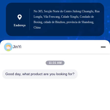
No 305, Secção Norte do Centro Jinlong Chuangfu, Rua
Longfa, Vila Fenwang, Cidade Xingfu, Condado de
Boxing, cidade de Binzhou, província de Shandong,
Endereço
China
JinYi
chenshasha1867@gmail.com
E-mail
11:31 AM
Good day, what product are you looking for?
0086-15564063322
Telefone