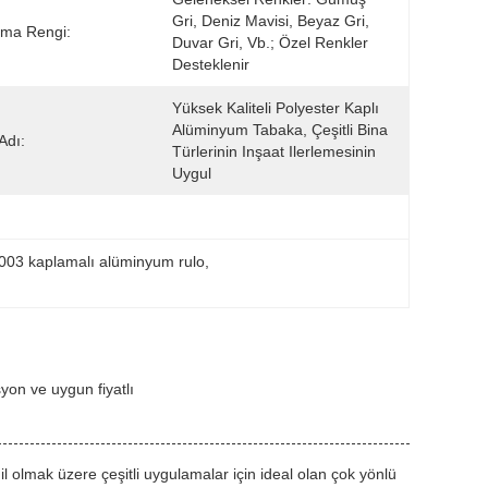
Gri, Deniz Mavisi, Beyaz Gri, 
ama Rengi:
Duvar Gri, Vb.; Özel Renkler 
Desteklenir
Yüksek Kaliteli Polyester Kaplı 
Alüminyum Tabaka, Çeşitli Bina 
Adı:
Türlerinin Inşaat Ilerlemesinin 
Uygul
003 kaplamalı alüminyum rulo
, 
yon ve uygun fiyatlı
l olmak üzere çeşitli uygulamalar için ideal olan çok yönlü