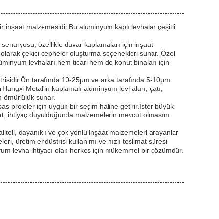
ir inşaat malzemesidir.Bu alüminyum kaplı levhalar çeşitli
senaryosu, özellikle duvar kaplamaları için inşaat
 olarak çekici cepheler oluşturma seçenekleri sunar. Özel
alüminyum levhaları hem ticari hem de konut binaları için
strisidir.Ön tarafında 10-25μm ve arka tarafında 5-10μm
Hangxi Metal'in kaplamalı alüminyum levhaları, çatı,
un ömürlülük sunar.
s projeler için uygun bir seçim haline getirir.İster büyük
slimat, ihtiyaç duyulduğunda malzemelerin mevcut olmasını
liteli, dayanıklı ve çok yönlü inşaat malzemeleri arayanlar
leri, üretim endüstrisi kullanımı ve hızlı teslimat süresi
yum levha ihtiyacı olan herkes için mükemmel bir çözümdür.