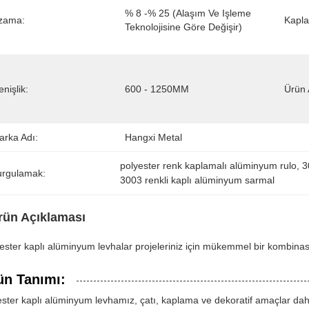
% 8 -% 25 (alaşım Ve Işleme 
zama:
Kapl
Teknolojisine Göre Değişir)
nişlik:
600 - 1250MM
Ürün 
arka Adı:
Hangxi Metal
polyester renk kaplamalı alüminyum rulo
, 
3
urgulamak:
3003 renkli kaplı alüminyum sarmal
rün Açıklaması
ester kaplı alüminyum levhalar projeleriniz için mükemmel bir kombinas
ün Tanımı:
ester kaplı alüminyum levhamız, çatı, kaplama ve dekoratif amaçlar dahi