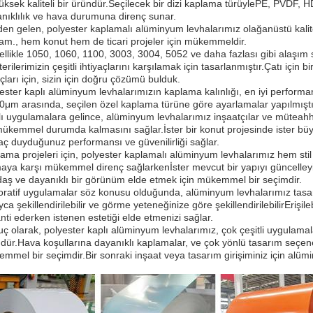
üksek kaliteli bir üründür.Seçilecek bir dizi kaplama türüylePE, PVD
nıklılık ve hava durumuna direnç sunar.
den gelen, polyester kaplamalı alüminyum levhalarımız olağanüstü kalitel
am., hem konut hem de ticari projeler için mükemmeldir.
llikle 1050, 1060, 1100, 3003, 3004, 5052 ve daha fazlası gibi alaşım
erilerimizin çeşitli ihtiyaçlarını karşılamak için tasarlanmıştır.Çatı için
ları için, sizin için doğru çözümü bulduk.
ester kaplı alüminyum levhalarımızın kaplama kalınlığı, en iyi performan
0μm arasında, seçilen özel kaplama türüne göre ayarlamalar yapılmıştı
lı uygulamalara gelince, alüminyum levhalarımız inşaatçılar ve müteahhitl
ükemmel durumda kalmasını sağlar.İster bir konut projesinde ister büyü
yaç duyduğunuz performansı ve güvenilirliği sağlar.
ama projeleri için, polyester kaplamalı alüminyum levhalarımız hem s
aya karşı mükemmel direnç sağlarkenİster mevcut bir yapıyı güncelleyin
aş ve dayanıklı bir görünüm elde etmek için mükemmel bir seçimdir.
ratif uygulamalar söz konusu olduğunda, alüminyum levhalarımız tasarım
yca şekillendirilebilir ve görme yeteneğinize göre şekillendirilebilirErişil
nti ederken istenen estetiği elde etmenizi sağlar.
ç olarak, polyester kaplı alüminyum levhalarımız, çok çeşitli uygulamal
dür.Hava koşullarına dayanıklı kaplamalar, ve çok yönlü tasarım seçenekl
mmel bir seçimdir.Bir sonraki inşaat veya tasarım girişiminiz için alümi