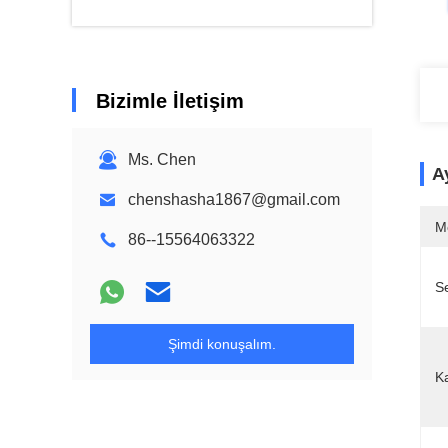
Bizimle İletişim
Ms. Chen
Ay
chenshasha1867@gmail.com
M
86--15564063322
Se
Şimdi konuşalım.
K