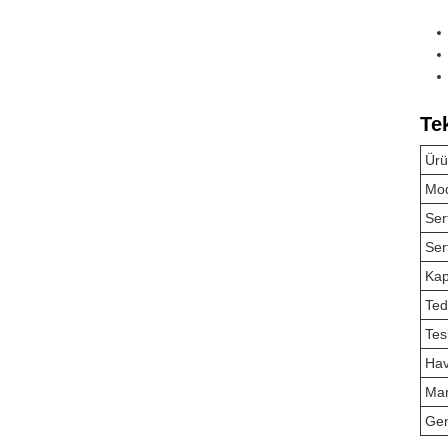
Te
Ürü
Mo
Ser
Sert
Kap
Ted
Tes
Ha
Mar
Gen