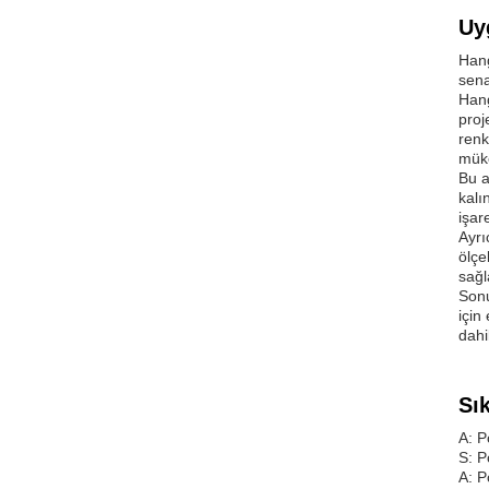
Uy
Hang
sena
Hang
proj
renk
müke
Bu a
kalı
işar
Ayrı
ölçe
sağl
Sonu
için
dahi
Sı
A: P
S: P
A: P