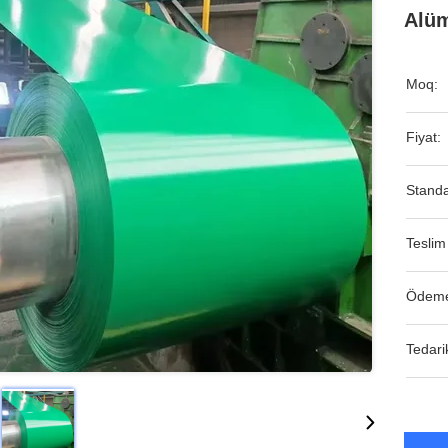
Alüm
Moq:
Fiyat:
Standa
Teslim
Ödeme
Tedari