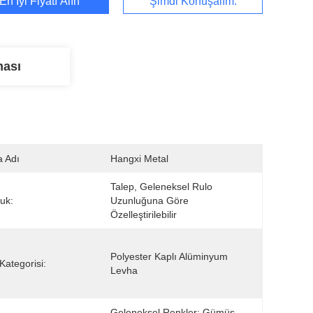
En İyi Fiyatı Alın
Şimdi Konuşalım.
ması
 Adı
Hangxi Metal
Talep, Geleneksel Rulo 
uk:
Uzunluğuna Göre 
Özelleştirilebilir
Polyester Kaplı Alüminyum 
Kategorisi:
Levha
Geleneksel Renkler: Gümüş 