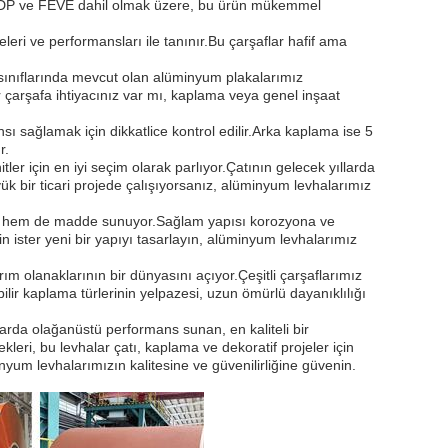
F, HDP ve FEVE dahil olmak üzere, bu ürün mükemmel
eri ve performansları ile tanınır.Bu çarşaflar hafif ama
 sınıflarında mevcut olan alüminyum plakalarımız
 bir çarşafa ihtiyacınız var mı, kaplama veya genel inşaat
sı sağlamak için dikkatlice kontrol edilir.Arka kaplama ise 5
r.
er için en iyi seçim olarak parlıyor.Çatının gelecek yıllarda
k bir ticari projede çalışıyorsanız, alüminyum levhalarımız
til hem de madde sunuyor.Sağlam yapısı korozyona ve
 ister yeni bir yapıyı tasarlayın, alüminyum levhalarımız
 olanaklarının bir dünyasını açıyor.Çeşitli çarşaflarımız
ebilir kaplama türlerinin yelpazesi, uzun ömürlü dayanıklılığı
arda olağanüstü performans sunan, en kaliteli bir
eri, bu levhalar çatı, kaplama ve dekoratif projeler için
nyum levhalarımızın kalitesine ve güvenilirliğine güvenin.