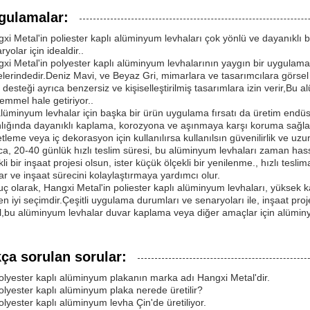
gulamalar:
xi Metal'in poliester kaplı alüminyum levhaları çok yönlü ve dayanıklı b
ryolar için idealdir..
xi Metal'in polyester kaplı alüminyum levhalarının yaygın bir uygulama 
elerindedir.Deniz Mavi, ve Beyaz Gri, mimarlara ve tasarımcılara görsel
 desteği ayrıca benzersiz ve kişiselleştirilmiş tasarımlara izin verir,Bu 
mmel hale getiriyor..
lüminyum levhalar için başka bir ürün uygulama fırsatı da üretim endü
nlığında dayanıklı kaplama, korozyona ve aşınmaya karşı koruma sağlar
etleme veya iç dekorasyon için kullanılırsa kullanılsın güvenilirlik ve uz
ca, 20-40 günlük hızlı teslim süresi, bu alüminyum levhaları zaman hassa
kli bir inşaat projesi olsun, ister küçük ölçekli bir yenilenme., hızlı te
ar ve inşaat sürecini kolaylaştırmaya yardımcı olur.
ç olarak, Hangxi Metal'in poliester kaplı alüminyum levhaları, yüksek ka
 en iyi seçimdir.Çeşitli uygulama durumları ve senaryoları ile, inşaat proje
l,bu alüminyum levhalar duvar kaplama veya diğer amaçlar için alümin
kça sorulan sorular:
olyester kaplı alüminyum plakanın marka adı Hangxi Metal'dir.
olyester kaplı alüminyum plaka nerede üretilir?
olyester kaplı alüminyum levha Çin'de üretiliyor.