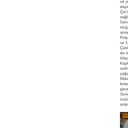
ve y
daya
Çin'
sağl
Gene
müşt
amaç
Poly
ve 1
Çatı
da m
ihti
Kapl
solm
çağd
Deko
kola
gara
Sonu
ürün
müke