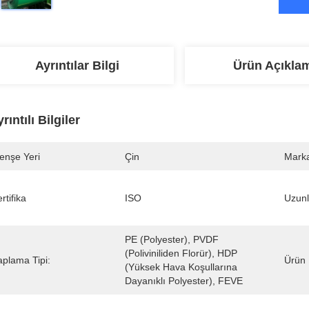
Ayrıntılar Bilgi
Ürün Açıkla
rıntılı Bilgiler
enşe Yeri
Çin
Marka
rtifika
ISO
Uzunl
PE (polyester), PVDF 
(poliviniliden Florür), HDP 
aplama Tipi:
Ürün 
(yüksek Hava Koşullarına 
Dayanıklı Polyester), FEVE