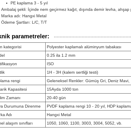
PE kaplama 3 - 5 yıl
Ambalaj şekli: İçinde nem geçirmez kağıt, dışında demir levha, ahşap p
Marka adı: Hangxi Metal
Ödeme Şartları: L/C, T/T
knik parametreler:
n kategorisi
Polyester kaplamalı alüminyum tabakası
del
0.25 ila 1.2 mm
tifikasyon
ISO
lik
1H - 3H (kalem sertliği testi)
lama rengi
Geleneksel Renkler: Gümüş Gri, Deniz Mavi, B
arik Kapasitesi
15Ayda 1000 ton
lim Zamanı
20-40 gün
va Durumuna Direnme
PVDF kaplama rengi 10 - 20 yıl, HDP kaplama 5
ka Adı
Hangxi Metal
el alaşım sınıfları
1050, 1060, 1100, 3003, 3004, 5052, vb.