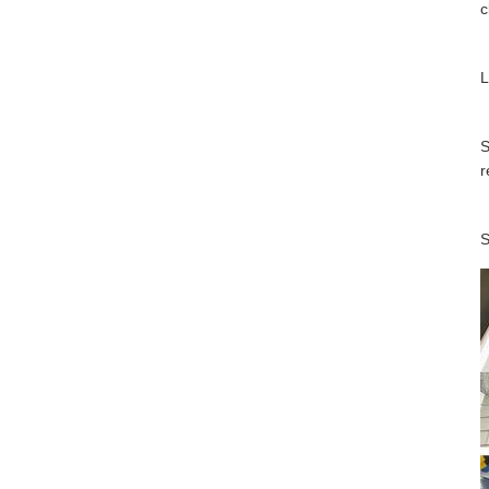
c
L
S
r
S