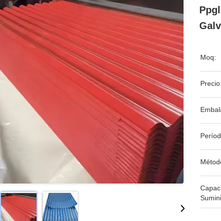
Ppgl
Galv
Moq:
Precio
Embala
Períod
Métod
Capac
Sumini