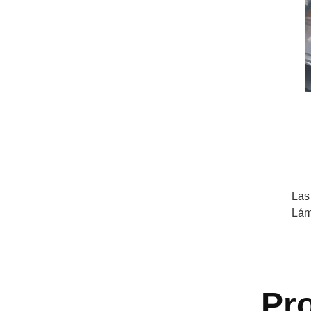
Las
Lám
Pr