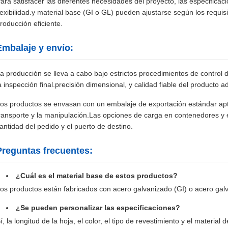
ara satisfacer las diferentes necesidades del proyecto, las especifica
lexibilidad.y material base (GI o GL) pueden ajustarse según los requis
roducción eficiente.
Embalaje y envío:
a producción se lleva a cabo bajo estrictos procedimientos de control 
a inspección final.precisión dimensional, y calidad fiable del producto 
os productos se envasan con un embalaje de exportación estándar apto
ransporte y la manipulación.Las opciones de carga en contenedores y e
antidad del pedido y el puerto de destino.
Preguntas frecuentes:
¿Cuál es el material base de estos productos?
os productos están fabricados con acero galvanizado (GI) o acero gal
¿Se pueden personalizar las especificaciones?
í, la longitud de la hoja, el color, el tipo de revestimiento y el materia