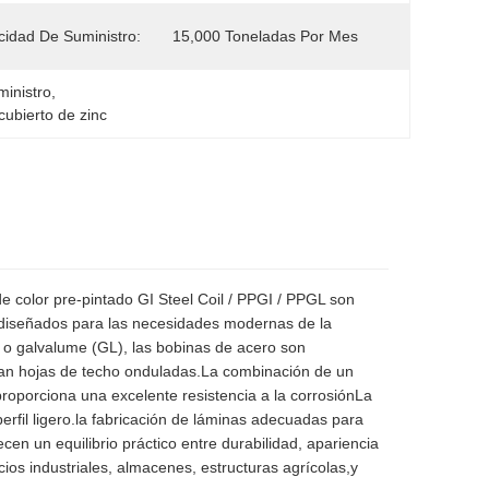
idad De Suministro:
15,000 Toneladas Por Mes
ministro
, 
cubierto de zinc
e color pre-pintado GI Steel Coil / PPGI / PPGL son
 diseñados para las necesidades modernas de la
) o galvalume (GL), las bobinas de acero son
rman hojas de techo onduladas.La combinación de un
proporciona una excelente resistencia a la corrosiónLa
erfil ligero.la fabricación de láminas adecuadas para
en un equilibrio práctico entre durabilidad, apariencia
cios industriales, almacenes, estructuras agrícolas,y