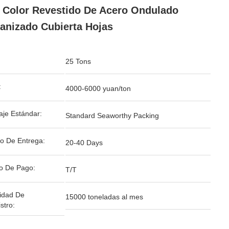
 Color Revestido De Acero Ondulado
anizado Cubierta Hojas
25 Tons
:
4000-6000 yuan/ton
je Estándar:
Standard Seaworthy Packing
o De Entrega:
20-40 Days
o De Pago:
T/T
idad De
15000 toneladas al mes
stro: