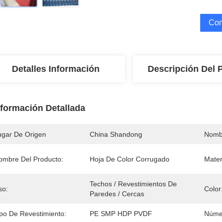
Con
Detalles Información
Descripción Del 
nformación Detallada
ugar De Origen
China Shandong
Nomb
ombre Del Producto:
Hoja De Color Corrugado
Mater
Techos / Revestimientos De 
so:
Color
Paredes / Cercas
ipo De Revestimiento:
PE SMP HDP PVDF
Núme