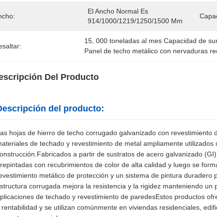
El Ancho Normal Es 
ncho:
Capac
914/1000/1219/1250/1500 Mm
15
, 
000 toneladas al mes Capacidad de su
saltar:
Panel de techo metálico con nervaduras re
escripción Del Producto
Descripción del producto:
as hojas de hierro de techo corrugado galvanizado con revestimiento d
ateriales de techado y revestimiento de metal ampliamente utilizados
onstrucción.Fabricados a partir de sustratos de acero galvanizado (GI
repintadas con recubrimientos de color de alta calidad y luego se fo
evestimiento metálico de protección y un sistema de pintura duradero 
structura corrugada mejora la resistencia y la rigidez manteniendo un p
plicaciones de techado y revestimiento de paredesEstos productos ofrec
 rentabilidad y se utilizan comúnmente en viviendas residenciales, edifi