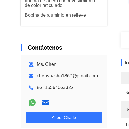
bobina de acero con revestimiento
de color reticulado
Bobina de aluminio en relieve
Contáctenos
I
Ms. Chen
chenshasha1867@gmail.com
L
86--15564063322
N
U
Ahora Charle
T