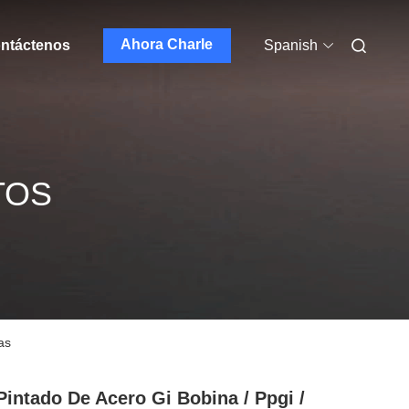
Ahora Charle
ntáctenos
Spanish
TOS
as
Pintado De Acero Gi Bobina / Ppgi /