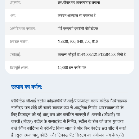
3प्रयोग:
छत/दीवार पर आवरण/बाड़ लगाना
4रंग:
कस्टम आरएएल रंग उपलब्ध हैं
5कोटिंग का प्रकार:
पीई एसएमपी एचडीपी पीवीडीएफ
6मॉडल संख्या:
Yx828, 960, 840, 750, 910
7चौड़ाई:
सामान्य चौड़ाई 914/1000/1219/1250/1500 मिमी है
8आपूर्ति क्षमता:
15,000 टन प्रति माह
उत्पाद का वर्णन:
प्रीपेन्टेड जीआई स्टील कॉइल/पीपीजीआई/पीपीजीएल कलर कोटेड गैल्वेनाइज्ड
नालीदार छत लोहे की चादरें व्यापक रूप से आधुनिक निर्माण आवश्यकताओं के
लिए डिज़ाइन की गई धातु छत और क्लैडिंग सामग्री हैं।जस्ती (जीआई) या
जस्ती (जीएल) स्टील के सब्सट्रेट से निर्मित, स्टील के रोल को उच्च गुणवत्ता
वाले रंगीन कोटिंग्स से प्री-पेंट किया जाता है और फिर वेवटेड छत शीट में बनते
हैं।सुरक्षात्मक धातु कोटिंग और टिकाऊ पेंट सिस्टम का संयोजन जंग के प्रति