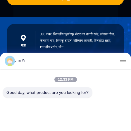
305 नंबर, जिनलोंग चुआंगफू सेंटर का उत्तरी खंड, लोंगफा रोड,
फेनवांग गांव, शिंगफू टाउन, बॉक्सिंग काउंटी, बिनझोउ शहर,
पता
शानदोंग प्रांत, चीन
JinYi
chenshasha1867@gmail.com
12:33 PM
ईमेल
Good day, what product are you looking for?
0086-15564063322
फ़ोन