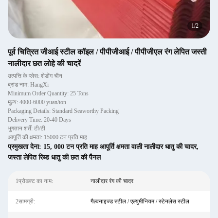
1
/
2
पूर्व चित्रित जीआई स्टील कॉइल / पीपीजीआई / पीपीजीएल रंग लेपित जस्ती
नालीदार छत लोहे की चादरें
उत्पत्ति के प्लेस: शेडोंग चीन
ब्रांड नाम: HangXi
Minimum Order Quantity: 25 Tons
मूल्य: 4000-6000 yuan/ton
Packaging Details: Standard Seaworthy Packing
Delivery Time: 20-40 Days
भुगतान शर्तें: टी/टी
आपूर्ति की क्षमता: 15000 टन प्रति माह
प्रमुखता देना:
15
,
000 टन प्रति माह आपूर्ति क्षमता वाली नालीदार धातु की चादर
,
जस्ता लेपित रिब्ड धातु की छत की पैनल
1प्रोडक्ट का नाम:
नालीदार रंग की चादर
2सामग्री:
गैल्वनाइज्ड स्टील / एल्युमीनियम / स्टेनलेस स्टील