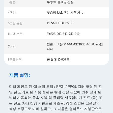
3용법:
루핑/벽 클래딩/펜싱
4색상:
맞춤형 RAL 색상 사용 가능
5코팅 유형:
PE SMP HDP PVDF
6모델 번호:
Yx828, 960, 840, 750, 910
일반 너비는 914/1000/1219/1250/1500mm입
7너비:
니다.
8공급능력:
한 달에 15,000 톤
제품 설명:
미리 페인트 된 GI 스틸 코일 / PPGI / PPGL 컬러 코팅 된 진
열 된 코러브 된 지붕 철판은 현대 건설 필요에 맞춰 설계 된
널리 사용되는 금속 지붕 및 클래딩 재료입니다.진료 (GI) 또
는 진료 (GL) 철강 기판으로 제조된, 강철 스킬은 고품질의
색상 코팅으로 미리 칠하고, 그 다음은 헐리우드 지붕판으로