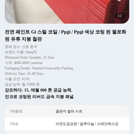
1
/
2
전면 페인트 Gi 스틸 코일 / Ppgi / Ppgl 색상 코팅 된 젤로화
된 유류 지붕 철판
원래 장소: 산동 중국
브랜드 이름: HangXi
Minimum Order Quantity: 25 Tons
가격: 4000-6000 yuan/ton
Packaging Details: Standard Seaworthy Packing
Delivery Time: 20-40 Days
지불 조건: 티/티
공급 능력: 월 15000 톤
강조하다:
15
,
매월 000 톤 공급 능력
,
진크로 코팅된 리버드 금속 지붕 패널
1제품명:
골판지 컬러 시트
2재료:
아연도금강판 / 알루미늄 / 스테인레스강