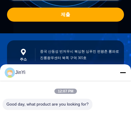
제출
중국 산둥성 빈저우시 복싱현 싱푸진 펀왕촌 롱파로
진롱좡푸센터 북쪽 구역 305호
주소
JinYi
chenshasha1867@gmail.com
12:07 PM
이메일
Good day, what product are you looking for?
0086-15564063322
전화