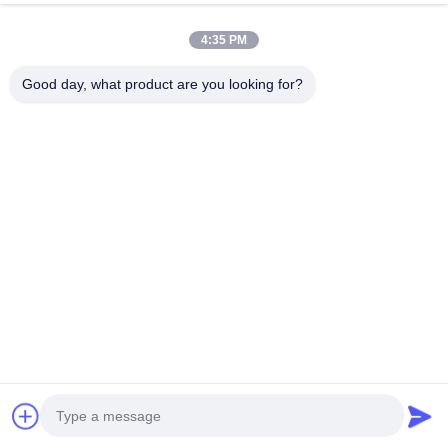
อัลลอย 1060
พูดคุยกันตอนนี้
ส่งคำถาม
4:35 PM
#
โคลิปอลูมิเนียมสีลวดล่วงหน้า
#
อลูมิเนียมทาสีล่วงหน้า
Good day, what product are you looking for?
#
ขดลวดอลูมิเนียม
ขดลวดอลูมิเนียม
2025-09-12
6 การดู
รายละเอียดสินค้า: ขดลวดอะลูมิเนียมเคลือบสีล่วงหน้าเป็นผลิตภัณฑ์อเนกประสงค์
และทนทาน ซึ่งมีแอปพลิเคชันที่หลากหลายในอุตสาหกรรมต่างๆ ด้วยผิวสำเร็จ
คุณภาพสูงและตัวเลือกสีที่ปรับแต่งได้ ขดลวดอะลูมิเนียมเคลือ...
ดูเพิ่มเติม
ข้อความจากผู้เข้าชม
ฝากข้อความ
ยังไม่มีความคิดเห็นสาธารณะ