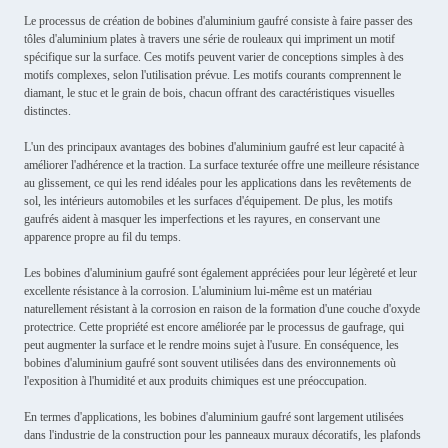
Le processus de création de bobines d'aluminium gaufré consiste à faire passer des
tôles d'aluminium plates à travers une série de rouleaux qui impriment un motif
spécifique sur la surface. Ces motifs peuvent varier de conceptions simples à des
motifs complexes, selon l'utilisation prévue. Les motifs courants comprennent le
diamant, le stuc et le grain de bois, chacun offrant des caractéristiques visuelles
distinctes.
L'un des principaux avantages des bobines d'aluminium gaufré est leur capacité à
améliorer l'adhérence et la traction. La surface texturée offre une meilleure résistance
au glissement, ce qui les rend idéales pour les applications dans les revêtements de
sol, les intérieurs automobiles et les surfaces d'équipement. De plus, les motifs
gaufrés aident à masquer les imperfections et les rayures, en conservant une
apparence propre au fil du temps.
Les bobines d'aluminium gaufré sont également appréciées pour leur légèreté et leur
excellente résistance à la corrosion. L'aluminium lui-même est un matériau
naturellement résistant à la corrosion en raison de la formation d'une couche d'oxyde
protectrice. Cette propriété est encore améliorée par le processus de gaufrage, qui
peut augmenter la surface et le rendre moins sujet à l'usure. En conséquence, les
bobines d'aluminium gaufré sont souvent utilisées dans des environnements où
l'exposition à l'humidité et aux produits chimiques est une préoccupation.
En termes d'applications, les bobines d'aluminium gaufré sont largement utilisées
dans l'industrie de la construction pour les panneaux muraux décoratifs, les plafonds