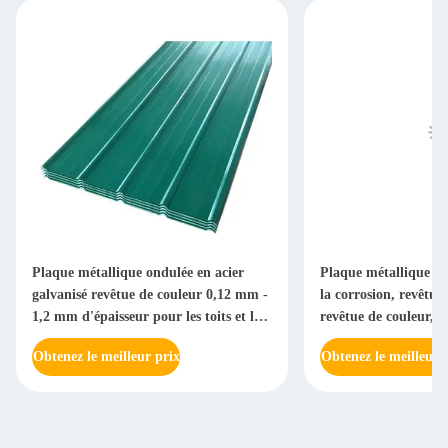
Plaque métallique ondulée en acier
Plaque métallique on
galvanisé revêtue de couleur 0,12 mm -
la corrosion, revêtue
1,2 mm d'épaisseur pour les toits et les
revêtue de couleur, p
revêtements de murs avec des couleurs
revêtement
Obtenez le meilleur prix
Obtenez le meilleur 
RAL personnalisées