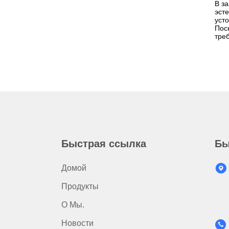
В з
эст
уст
Пос
тре
Быстрая ссылка
Бы
Домой
Продукты
О Мы.
Новости