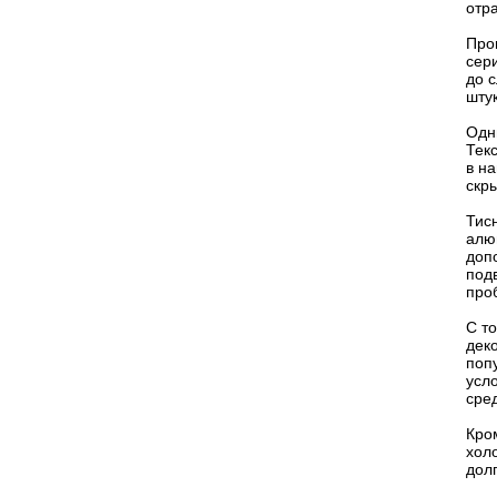
отр
Про
сер
до 
шту
Одн
Тек
в н
скр
Тис
алю
доп
под
про
С т
дек
поп
усл
сред
Кро
хол
долг