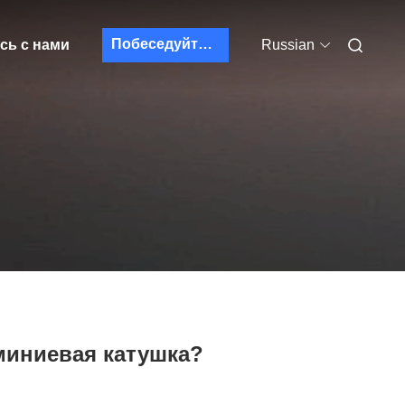
Побеседуйте теперь
сь с нами
Russian
миниевая катушка?