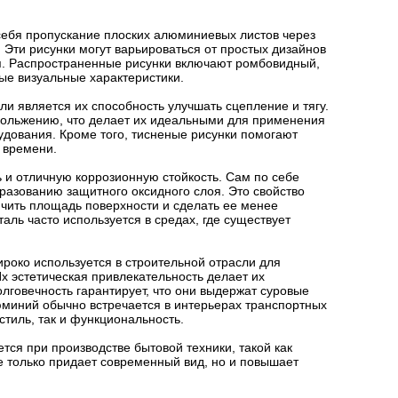
себя пропускание плоских алюминиевых листов через
 Эти рисунки могут варьироваться от простых дизайнов
ия. Распространенные рисунки включают ромбовидный,
ые визуальные характеристики.
 является их способность улучшать сцепление и тягу.
кольжению, что делает их идеальными для применения
удования. Кроме того, тисненые рисунки помогают
 времени.
 и отличную коррозионную стойкость. Сам по себе
разованию защитного оксидного слоя. Это свойство
чить площадь поверхности и сделать ее менее
аль часто используется в средах, где существует
роко используется в строительной отрасли для
х эстетическая привлекательность делает их
лговечность гарантирует, что они выдержат суровые
юминий обычно встречается в интерьерах транспортных
стиль, так и функциональность.
тся при производстве бытовой техники, такой как
 только придает современный вид, но и повышает