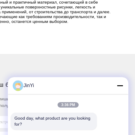
ьный и практичный материал, сочетающий в себе
уникальные поверхностные рисунки, легкость и
 применений, от строительства до транспорта и далее.
ечающие как требованиям производительности, так и
енно, останется ценным выбором.
ш бюллетень
JinYi
пишитесь на нашу информационную рассылку
3:36 PM
получения скидок и прочего.
Good day, what product are you looking 
for?