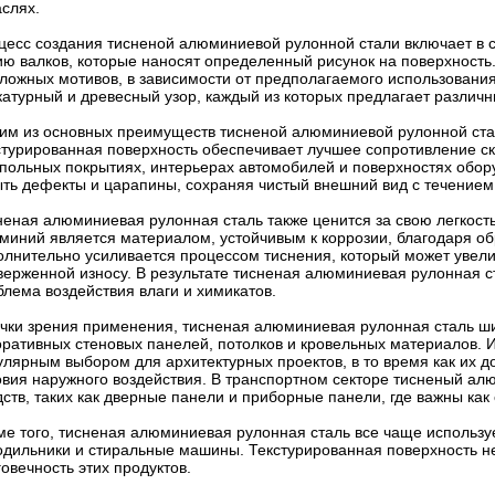
аслях.
цесс создания тисненой алюминиевой рулонной стали включает в 
ию валков, которые наносят определенный рисунок на поверхность.
сложных мотивов, в зависимости от предполагаемого использован
катурный и древесный узор, каждый из которых предлагает различн
им из основных преимуществ тисненой алюминиевой рулонной стали
стурированная поверхность обеспечивает лучшее сопротивление с
апольных покрытиях, интерьерах автомобилей и поверхностях обор
ыть дефекты и царапины, сохраняя чистый внешний вид с течением
неная алюминиевая рулонная сталь также ценится за свою легкость
миний является материалом, устойчивым к коррозии, благодаря об
олнительно усиливается процессом тиснения, который может увели
верженной износу. В результате тисненая алюминиевая рулонная ст
блема воздействия влаги и химикатов.
очки зрения применения, тисненая алюминиевая рулонная сталь ши
оративных стеновых панелей, потолков и кровельных материалов. И
улярным выбором для архитектурных проектов, в то время как их до
овия наружного воздействия. В транспортном секторе тисненый ал
ств, таких как дверные панели и приборные панели, где важны как 
ме того, тисненая алюминиевая рулонная сталь все чаще используе
одильники и стиральные машины. Текстурированная поверхность не
овечность этих продуктов.