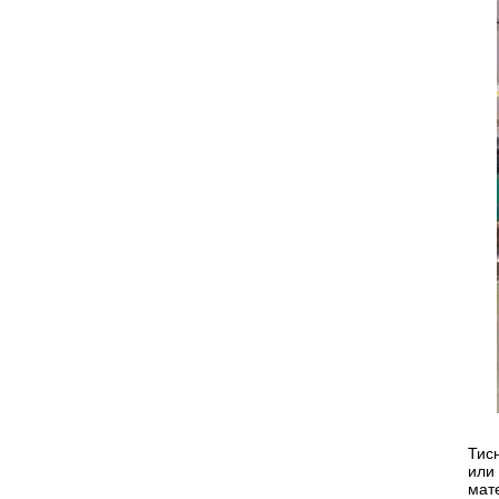
Тис
или
мат