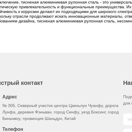
аключение, тисненая алюминиевая рулонная сталь - это универсал
етическую привлекательность и функциональные преимущества. Их 
ойчивость к коррозии делают их подходящими для широкого спектра
кольку отрасли продолжают искать инновационные материалы, отв
бованиям дизайна, тисненая алюминиевая рулонная сталь, несомн
стрый контакт
На
Адрес
Под
для 
№ 305, Северный участок центра Цзиньлун Чуанфу, дорога
Лунфа, деревня Фэньван, город Синфу, уезд Боксинг, город
Биньчжоу, провинция Шаньдун, Китай
Телефон