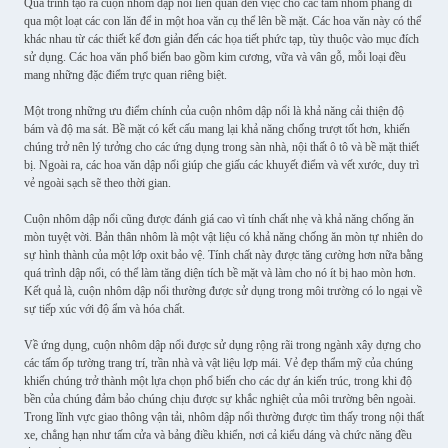
Quá trình tạo ra cuộn nhôm dập nổi liên quan đến việc cho các tấm nhôm phẳng đi
qua một loạt các con lăn để in một hoa văn cụ thể lên bề mặt. Các hoa văn này có thể
khác nhau từ các thiết kế đơn giản đến các họa tiết phức tạp, tùy thuộc vào mục đích
sử dụng. Các hoa văn phổ biến bao gồm kim cương, vữa và vân gỗ, mỗi loại đều
mang những đặc điểm trực quan riêng biệt.
Một trong những ưu điểm chính của cuộn nhôm dập nổi là khả năng cải thiện độ
bám và độ ma sát. Bề mặt có kết cấu mang lại khả năng chống trượt tốt hơn, khiến
chúng trở nên lý tưởng cho các ứng dụng trong sàn nhà, nội thất ô tô và bề mặt thiết
bị. Ngoài ra, các hoa văn dập nổi giúp che giấu các khuyết điểm và vết xước, duy trì
vẻ ngoài sạch sẽ theo thời gian.
Cuộn nhôm dập nổi cũng được đánh giá cao vì tính chất nhẹ và khả năng chống ăn
mòn tuyệt vời. Bản thân nhôm là một vật liệu có khả năng chống ăn mòn tự nhiên do
sự hình thành của một lớp oxit bảo vệ. Tính chất này được tăng cường hơn nữa bằng
quá trình dập nổi, có thể làm tăng diện tích bề mặt và làm cho nó ít bị hao mòn hơn.
Kết quả là, cuộn nhôm dập nổi thường được sử dụng trong môi trường có lo ngại về
sự tiếp xúc với độ ẩm và hóa chất.
Về ứng dụng, cuộn nhôm dập nổi được sử dụng rộng rãi trong ngành xây dựng cho
các tấm ốp tường trang trí, trần nhà và vật liệu lợp mái. Vẻ đẹp thẩm mỹ của chúng
khiến chúng trở thành một lựa chọn phổ biến cho các dự án kiến trúc, trong khi độ
bền của chúng đảm bảo chúng chịu được sự khắc nghiệt của môi trường bên ngoài.
Trong lĩnh vực giao thông vận tải, nhôm dập nổi thường được tìm thấy trong nội thất
xe, chẳng hạn như tấm cửa và bảng điều khiển, nơi cả kiểu dáng và chức năng đều