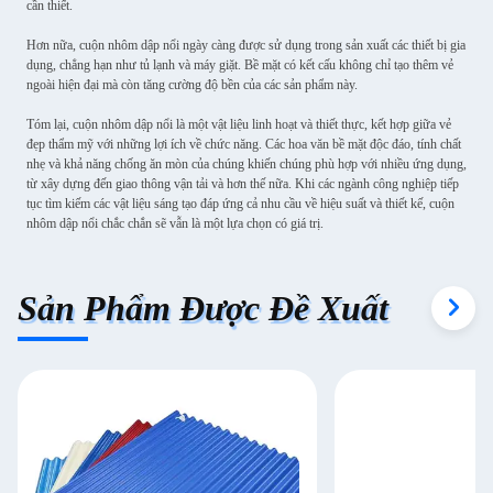
cần thiết.
Hơn nữa, cuộn nhôm dập nổi ngày càng được sử dụng trong sản xuất các thiết bị gia
dụng, chẳng hạn như tủ lạnh và máy giặt. Bề mặt có kết cấu không chỉ tạo thêm vẻ
ngoài hiện đại mà còn tăng cường độ bền của các sản phẩm này.
Tóm lại, cuộn nhôm dập nổi là một vật liệu linh hoạt và thiết thực, kết hợp giữa vẻ
đẹp thẩm mỹ với những lợi ích về chức năng. Các hoa văn bề mặt độc đáo, tính chất
nhẹ và khả năng chống ăn mòn của chúng khiến chúng phù hợp với nhiều ứng dụng,
từ xây dựng đến giao thông vận tải và hơn thế nữa. Khi các ngành công nghiệp tiếp
tục tìm kiếm các vật liệu sáng tạo đáp ứng cả nhu cầu về hiệu suất và thiết kế, cuộn
nhôm dập nổi chắc chắn sẽ vẫn là một lựa chọn có giá trị.
Sản Phẩm Được Đề Xuất