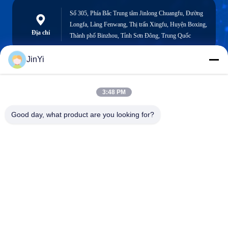
Số 305, Phía Bắc Trung tâm Jinlong Chuangfu, Đường
Longfa, Làng Fenwang, Thị trấn Xingfu, Huyện Boxing,
Địa chỉ
Thành phố Binzhou, Tỉnh Sơn Đông, Trung Quốc
JinYi
chenshasha1867@gmail.com
3:48 PM
Email
Good day, what product are you looking for?
0086-15564063322
Điện thoại
Shandong Hangxi Metal Technology Co., Ltd.