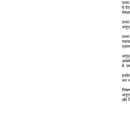
उभरा 
ये पै
पेशक
उभरा 
अनुप्
उभरा 
स्वाभ
प्रवण
अनुप्
आकर्ष
में, 
इसके 
रूप ज
निष्क
अनुप्
और डि