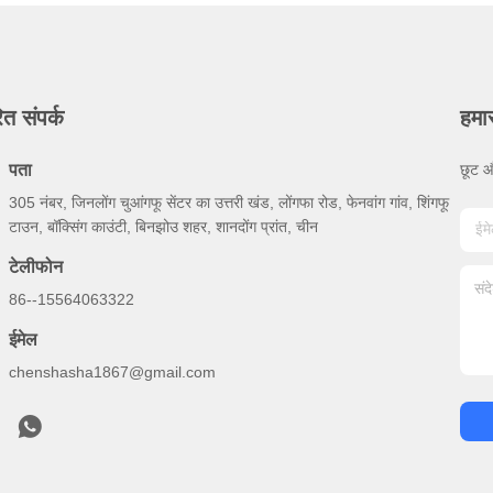
ित संपर्क
हमा
पता
छूट औ
305 नंबर, जिनलोंग चुआंगफू सेंटर का उत्तरी खंड, लोंगफा रोड, फेनवांग गांव, शिंगफू
टाउन, बॉक्सिंग काउंटी, बिनझोउ शहर, शानदोंग प्रांत, चीन
टेलीफोन
86--15564063322
ईमेल
chenshasha1867@gmail.com