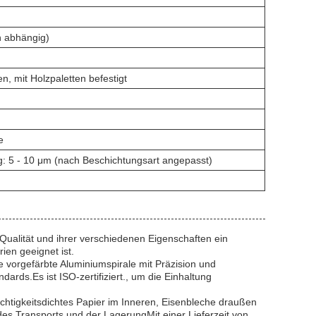
n abhängig)
n, mit Holzpaletten befestigt
e
: 5 - 10 μm (nach Beschichtungsart angepasst)
Qualität und ihrer verschiedenen Eigenschaften ein
ien geeignet ist.
 vorgefärbte Aluminiumspirale mit Präzision und
dards.Es ist ISO-zertifiziert., um die Einhaltung
chtigkeitsdichtes Papier im Inneren, Eisenbleche draußen
es Transports und der LagerungMit einer Lieferzeit von