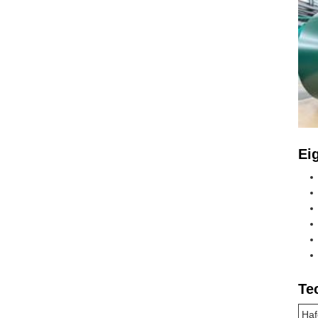
Ei
Te
Haf