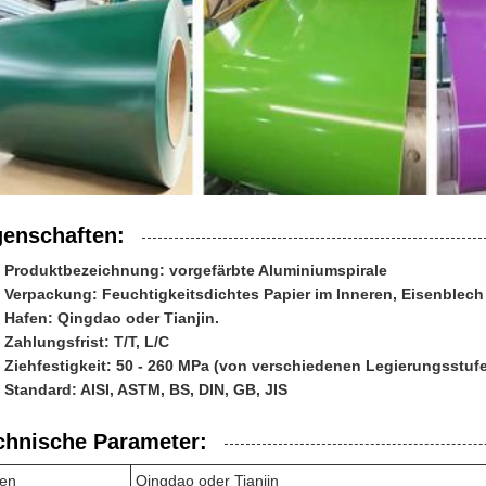
genschaften:
Produktbezeichnung: vorgefärbte Aluminiumspirale
Verpackung: Feuchtigkeitsdichtes Papier im Inneren, Eisenblech 
Hafen: Qingdao oder Tianjin.
Zahlungsfrist: T/T, L/C
Ziehfestigkeit: 50 - 260 MPa (von verschiedenen Legierungsstuf
Standard: AISI, ASTM, BS, DIN, GB, JIS
chnische Parameter:
en
Qingdao oder Tianjin