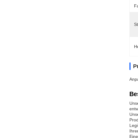
F
S
H
P
Anpa
Be
Unse
entw
Unse
Prod
Legi
Ihre
Eine