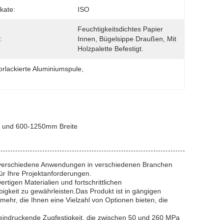
ikate:
ISO
Feuchtigkeitsdichtes Papier 
:
Innen, Bügelsippe Draußen, Mit 
Holzpalette Befestigt.
orlackierte Aluminiumspule
, 
d und 600-1250mm Breite
ür verschiedene Anwendungen in verschiedenen Branchen
ür Ihre Projektanforderungen.
tigen Materialien und fortschrittlichen
igkeit zu gewährleisten.Das Produkt ist in gängigen
mehr, die Ihnen eine Vielzahl von Optionen bieten, die
eeindruckende Zugfestigkeit, die zwischen 50 und 260 MPa