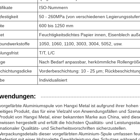
ifikate
ISO-Nummern
festigkeit
50 - 260MPa (von verschiedenen Legierungsstufe
ite
600 bis 1250 mm
et
Feuchtigkeitsdichtes Papier innen, Eisenblech auße
bundwerkstoffe
1050, 1060, 1100, 3003, 3004, 5052, usw.
lungsfrist
T/T, L/C
nge
Nach Bedarf anpassbar, herkömmliche Rollengröß
chichtungsdicke
Vorderbeschichtung: 10 - 25 μm; Rückbeschichtung
be
Individualisiert
wendungen:
vorgefärbte Aluminiumspule von Hangxi Metal ist aufgrund ihrer hohen 
seitiges Produkt, das für eine Vielzahl von Anwendungsfällen und Szenar
Produkt von Hangxi Metal, einer bekannten Marke aus China, wird diese
wissen hergestellt und erfüllt die höchsten Qualitäts- und Leistungsstan
rnationaler Qualitäts- und Sicherheitsvorschriften sicherzustellen.
Verpackungsdetails dieser vorgefärbten Aluminium-Spule umfassen feu
befestigt mit einer Holzpalette,Gewährleistung des Schutzes während d