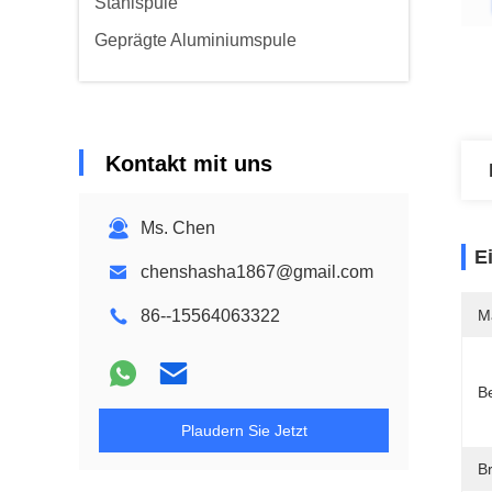
Stahlspule
Geprägte Aluminiumspule
Kontakt mit uns
Ms. Chen
E
chenshasha1867@gmail.com
86--15564063322
M
B
Plaudern Sie Jetzt
Br