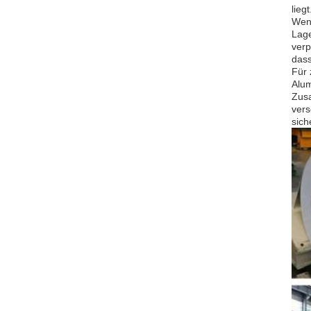
lieg
Wenn
Lage
verp
dass
Für 
Alum
Zusa
vers
sich