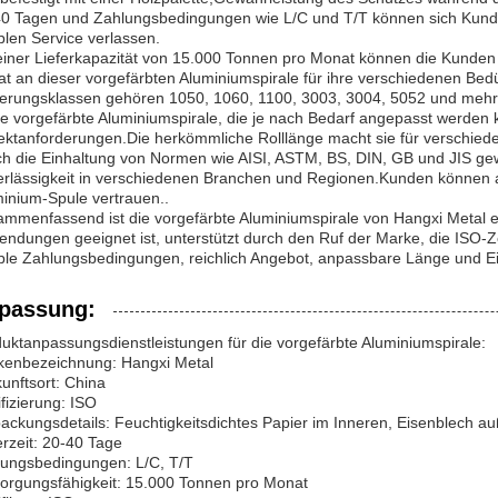
0 Tagen und Zahlungsbedingungen wie L/C und T/T können sich Kunde
iblen Service verlassen.
einer Lieferkapazität von 15.000 Tonnen pro Monat können die Kunden 
at an dieser vorgefärbten Aluminiumspirale für ihre verschiedenen Be
erungsklassen gehören 1050, 1060, 1100, 3003, 3004, 5052 und mehr,
e vorgefärbte Aluminiumspirale, die je nach Bedarf angepasst werden kann
ektanforderungen.Die herkömmliche Rolllänge macht sie für verschied
h die Einhaltung von Normen wie AISI, ASTM, BS, DIN, GB und JIS gewä
rlässigkeit in verschiedenen Branchen und Regionen.Kunden können auf
inium-Spule vertrauen..
mmenfassend ist die vorgefärbte Aluminiumspirale von Hangxi Metal e
ndungen geeignet ist, unterstützt durch den Ruf der Marke, die ISO-Zer
ible Zahlungsbedingungen, reichlich Angebot, anpassbare Länge und Ei
passung:
uktanpassungsdienstleistungen für die vorgefärbte Aluminiumspirale:
kenbezeichnung: Hangxi Metal
unftsort: China
ifizierung: ISO
ackungsdetails: Feuchtigkeitsdichtes Papier im Inneren, Eisenblech auß
erzeit: 20-40 Tage
ungsbedingungen: L/C, T/T
orgungsfähigkeit: 15.000 Tonnen pro Monat