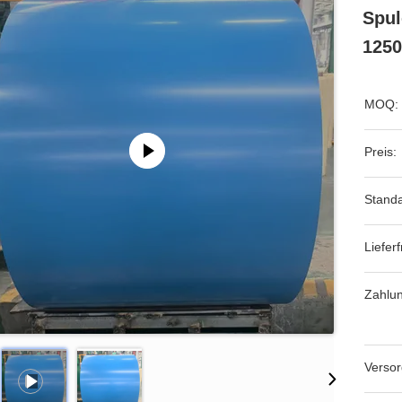
Spul
1250
MOQ:
Preis:
Stand
Lieferfr
Zahlu
Versor