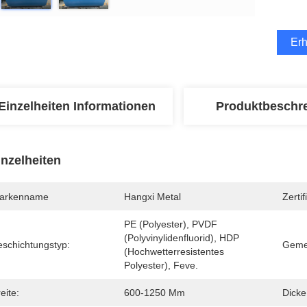
Erh
Einzelheiten Informationen
Produktbeschr
inzelheiten
arkenname
Hangxi Metal
Zertif
PE (Polyester), PVDF 
(Polyvinylidenfluorid), HDP 
eschichtungstyp:
Geme
(hochwetterresistentes 
Polyester), Feve.
eite:
600-1250 Mm
Dicke