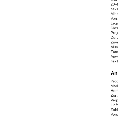
20-4
flex
Mit 
Vorr
Legi
Dies
Proj
Durc
Zuve
Alum
Zusa
Anwe
flex
An
Prod
Mar
Herk
Zert
Verp
Lief
Zahl
Vers