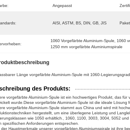
arbe:
Angepasst
Zertif
tandards:
AISI, ASTM, BS, DIN, GB, JIS
Paket
1060 Vorgefärbte Aluminium-Spule
, 
1060 v
ervorheben:
1250 mm vorgefärbte Aluminiumspirale
roduktbeschreibung
ssbarer Länge vorgefärbte Aluminium-Spule mit 1060-Legierungsgra
schreibung des Produkts:
re vorgefärbte Aluminium-Spule ist ein hochwertiges Produkt, das f
ickelt wurde.Diese vorgefärbte Aluminium-Spule ist die ideale Lösung f
re vorgefärbte Aluminium-Spule stammt aus China und wird mit hochwer
uktionstechniken hergestellt, um eine überlegene Leistung und Langleb
erungsklassen wie 1050 erhältlich., 1060, 1100, 3003, 3004, 5052 und 
n spezifischen Anforderungen entsprechen.
 der Hauptmerkmale unserer vorgefärbten Aluminiumspirale ist ihre b