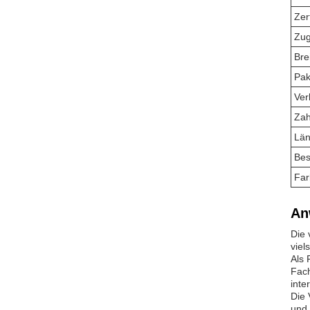
Zert
Zug
Bre
Pak
Ver
Zah
Lä
Bes
Far
An
Die 
viel
Als 
Fach
inte
Die 
und 