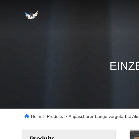
EINZ
Heim
>
Produits
>
Anpassbarer Länge vorgefärbte Al
Produits