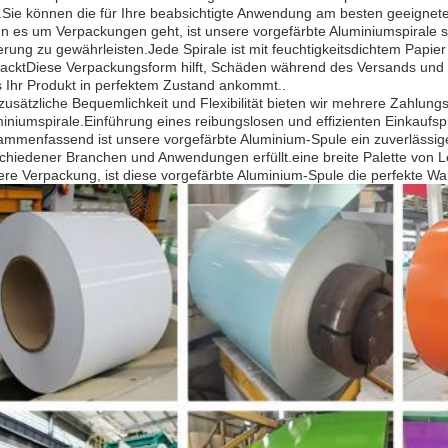
t.Sie können die für Ihre beabsichtigte Anwendung am besten geeignet
 es um Verpackungen geht, ist unsere vorgefärbte Aluminiumspirale so
rung zu gewährleisten.Jede Spirale ist mit feuchtigkeitsdichtem Papie
acktDiese Verpackungsform hilft, Schäden während des Versands und 
 Ihr Produkt in perfektem Zustand ankommt..
zusätzliche Bequemlichkeit und Flexibilität bieten wir mehrere Zahlun
iniumspirale.Einführung eines reibungslosen und effizienten Einkaufs
mmenfassend ist unsere vorgefärbte Aluminium-Spule ein zuverlässig
chiedener Branchen und Anwendungen erfüllt.eine breite Palette von 
ere Verpackung, ist diese vorgefärbte Aluminium-Spule die perfekte Wahl