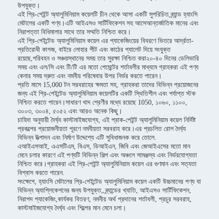
উপযুক্ত।
এই প্রি-পেইন্ট অ্যালুমিনিয়াম কয়েলটি চীন থেকে আসা একটি সুপরিচিত ব্র্যান্ড হ্যাংসি
মেটালের একটি পণ্য।এটি আইএসও সার্টিফিকেশন সহ আসেআন্তর্জাতিক মানের এবং
নিরাপত্তা বিধিমালার সাথে তার সম্মতি নিশ্চিত করে।
এই প্রি-পেইন্টেড অ্যালুমিনিয়াম কয়েল এর প্যাকেজিংয়ের বিবরণে ভিতরে আর্দ্রতা-
প্রতিরোধী কাগজ, বাইরে লোহার শীট এবং কাঠের প্যালেট দিয়ে সংযুক্ত
রয়েছে,পরিবহন ও সঞ্চয়স্থানের সময় তার সুরক্ষা নিশ্চিত করা২০-৪০ দিনের ডেলিভারি
সময় এবং এল/সি এবং টি/টি এর মতো পেমেন্টের শর্তাবলীর মাধ্যমে গ্রাহকরা এই পণ্য
কেনার সময় দ্রুত এবং নমনীয় পরিষেবার উপর নির্ভর করতে পারেন।
প্রতি মাসে 15,000 টন সরবরাহের ক্ষমতা সহ, গ্রাহকরা তাদের বিভিন্ন প্রয়োজনের
জন্য এই প্রি-পেইন্টেড অ্যালুমিনিয়াম কয়েলটির একটি স্থিতিশীল এবং পর্যাপ্ত স্টক
নিশ্চিত করতে পারেন।সাধারণ খাদ শ্রেণীর মধ্যে রয়েছে 1050, ১০৬০, ১১০০,
৩০০৩, ৩০০৪, ৫০৫২ এবং আরও অনেক কিছু।
চাহিদা অনুযায়ী দৈর্ঘ্য কাস্টমাইজযোগ্য, এই প্রাক-পেইন্ট অ্যালুমিনিয়াম কয়েল নির্দিষ্ট
প্রকল্পের প্রয়োজনীয়তা পূরণে নমনীয়তা সরবরাহ করে।এর প্রচলিত রোল দৈর্ঘ্য
বিভিন্ন উত্পাদন এবং নির্মাণ উদ্দেশ্যে এটি সুবিধাজনক করে তোলে.
এআইএসআই, এএসটিএম, বিএস, ডিআইএন, জিবি এবং জেআইএসের মতো মান
মেনে চলার কারণে এই পণ্যটি বিভিন্ন শিল্প এবং অঞ্চলে সামঞ্জস্য এবং নির্ভরযোগ্যতা
নিশ্চিত করে।গ্রাহকরা এই প্রি-পেইন্ট অ্যালুমিনিয়াম কয়েল এর গুণমান এবং সত্যতা
বিশ্বাস করতে পারেন.
সংক্ষেপে, হ্যাংসি মেটালের প্রি-পেইন্টেড অ্যালুমিনিয়াম কয়েল একটি উচ্চমানের পণ্য যা
বিভিন্ন অ্যাপ্লিকেশনের জন্য উপযুক্ত, ব্র্যান্ডের খ্যাতি, আইএসও সার্টিফিকেশন,
নিরাপদ প্যাকেজিং,কার্যকর বিতরণ, নমনীয় অর্থ প্রদানের শর্তাবলী, প্রচুর সরবরাহ,
কাস্টমাইজযোগ্য দৈর্ঘ্য এবং শিল্পের মান মেনে চলা।