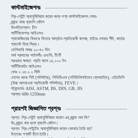
কাস্টমাইজেশনঃ
প্রি-পেইন্ট অ্যালুমিনিয়াম কয়েল জন্য পণ্য কাস্টমাইজেশন সেবাঃ
ব্র্যান্ড নামঃ হ্যাংসি মেটাল
উৎপত্তিস্থল: চীন
সার্টিফিকেশনঃ আইএসও
প্যাকেজিংয়ের বিবরণঃ ভিতরে আর্দ্রতা-প্রতিরোধী কাগজ, বাইরে লোহার শীট, কাঠের
প্যালেট দিয়ে স্থির।
ডেলিভারি সময়ঃ ২০-৪০ দিন
অর্থ প্রদানের শর্তাবলীঃ এল/সি, টি/টি
সরবরাহ ক্ষমতা: প্রতি মাসে ১৫,০০০ টন
সার্টিফিকেটঃ আইএসও
বেধঃ ০.২৫-১.২ মিমি
লেপের ধরনঃ পিই (পলিস্টার), পিভিডিএফ (পলিভিনিলাইডেন ফ্লোরাইড), এইচডিপি
(উচ্চ আবহাওয়া প্রতিরোধী পলিস্টার), FEVE।
স্ট্যান্ডার্ডঃ AISI, ASTM, BS, DIN, GB, JIS
প্রস্থঃ 600-1250mm
প্রায়শই জিজ্ঞাসিত প্রশ্নঃ
প্রশ্ন: প্রি-পেইন্ট অ্যালুমিনিয়াম কয়েল এর ব্র্যান্ড নাম কি?
উঃ ব্র্যান্ড নাম হলো হ্যাংসি মেটাল।
প্রশ্ন: প্রি-পেইন্টেড অ্যালুমিনিয়াম কয়েল কোথায় তৈরি হয়?
উত্তরঃ পণ্যটি চীনে তৈরি।