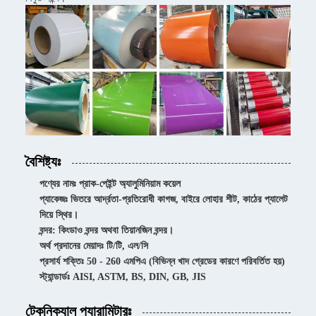
বৈশিষ্ট্যঃ
পণ্যের নামঃ প্রাক-পেইন্ট অ্যালুমিনিয়াম কয়েল
প্যাকেজঃ ভিতরে আর্দ্রতা-প্রতিরোধী কাগজ, বাইরে লোহার শীট, কাঠের প্যালেট
দিয়ে স্থির।
বন্দর: কিংডাও বন্দর অথবা তিয়ানজিন বন্দর।
অর্থ প্রদানের মেয়াদঃ টি/টি, এল/সি
প্রসার্য শক্তিঃ 50 - 260 এমপিএ (বিভিন্ন খাদ গ্রেডের কারণে পরিবর্তিত হয়)
স্ট্যান্ডার্ডঃ AISI, ASTM, BS, DIN, GB, JIS
টেকনিক্যাল প্যারামিটারঃ