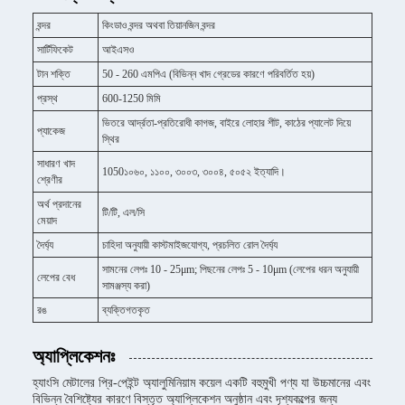
বন্দর
কিংডাও বন্দর অথবা তিয়ানজিন বন্দর
সার্টিফিকেট
আইএসও
টান শক্তি
50 - 260 এমপিএ (বিভিন্ন খাদ গ্রেডের কারণে পরিবর্তিত হয়)
প্রস্থ
600-1250 মিমি
ভিতরে আর্দ্রতা-প্রতিরোধী কাগজ, বাইরে লোহার শীট, কাঠের প্যালেট দিয়ে
প্যাকেজ
স্থির
সাধারণ খাদ
1050১০৬০, ১১০০, ৩০০৩, ৩০০৪, ৫০৫২ ইত্যাদি।
শ্রেণীর
অর্থ প্রদানের
টি/টি, এল/সি
মেয়াদ
দৈর্ঘ্য
চাহিদা অনুযায়ী কাস্টমাইজযোগ্য, প্রচলিত রোল দৈর্ঘ্য
সামনের লেপঃ 10 - 25μm; পিছনের লেপঃ 5 - 10μm (লেপের ধরন অনুযায়ী
লেপের বেধ
সামঞ্জস্য করা)
রঙ
ব্যক্তিগতকৃত
অ্যাপ্লিকেশনঃ
হ্যাংসি মেটালের প্রি-পেইন্ট অ্যালুমিনিয়াম কয়েল একটি বহুমুখী পণ্য যা উচ্চমানের এবং
বিভিন্ন বৈশিষ্ট্যের কারণে বিস্তৃত অ্যাপ্লিকেশন অনুষ্ঠান এবং দৃশ্যকল্পের জন্য