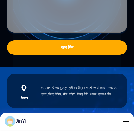
জমা দিন
নং ৩০৫, জিনলং চুয়াংফু সেন্টারের উত্তর অংশ, লংফা রোড, ফেনওয়াং
গ্রাম, জিংফু টাউন, বক্সিং কাউন্টি, বিনঝু সিটি, শানডং প্রদেশ, চীন
ঠিকানা
JinYi
chenshasha1867@gmail.com