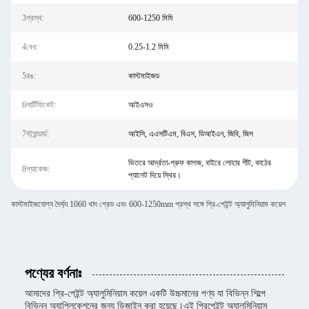
3প্রস্থ:
600-1250 মিমি
4বেধ:
0.25-1.2 মিমি
5রঙ:
কাস্টমাইজড
6সার্টিফিকেট:
আইএসও
7স্ট্যান্ডার্ড:
আইসি, এএসটিএম, বিএস, ডিআইএন, জিবি, জিস
ভিতরে আর্দ্রতা-প্রুফ কাগজ, বাইরে লোহার শীট, কাঠের
8প্যাকেজ:
প্যালেট দিয়ে স্থির।
কাস্টমাইজযোগ্য দৈর্ঘ্য 1060 খাদ গ্রেড এবং 600-1250mm প্রস্থ সঙ্গে প্রি-পেইন্ট অ্যালুমিনিয়াম কয়েল
পণ্যের বর্ণনাঃ
আমাদের প্রি-পেইন্ট অ্যালুমিনিয়াম কয়েল একটি উচ্চমানের পণ্য যা বিভিন্ন শিল্পে
বিভিন্ন অ্যাপ্লিকেশনের জন্য ডিজাইন করা হয়েছে।এই প্রিপেইন্ট অ্যালুমিনিয়াম