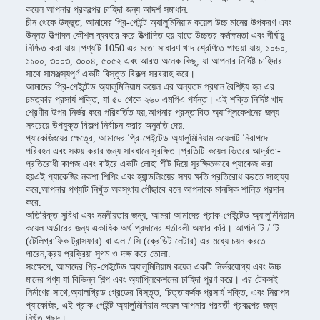
কয়েল আপনার প্রকল্পের চাহিদা জন্য আদর্শ সমাধান.
চীন থেকে উদ্ভূত, আমাদের প্রি-পেইন্ট অ্যালুমিনিয়াম কয়েল উচ্চ মানের উপকরণ এবং
উন্নত উত্পাদন কৌশল ব্যবহার করে উত্পাদিত হয় যাতে উচ্চতর কর্মক্ষমতা এবং দীর্ঘায়ু
নিশ্চিত করা যায়।পণ্যটি 1050 এর মতো সাধারণ খাদ শ্রেণিতে পাওয়া যায়, ১০৬০,
১১০০, ৩০০৩, ৩০০৪, ৫০৫২ এবং আরও অনেক কিছু, যা আপনার নির্দিষ্ট চাহিদার
সাথে সামঞ্জস্যপূর্ণ একটি বিস্তৃত বিকল্প সরবরাহ করে।
আমাদের প্রি-পেইন্টেড অ্যালুমিনিয়াম কয়েল এর অন্যতম প্রধান বৈশিষ্ট্য হল এর
চমত্কার প্রসার্য শক্তি, যা ৫০ থেকে ২৬০ এমপিএ পর্যন্ত। এই শক্তি নির্দিষ্ট খাদ
শ্রেণীর উপর নির্ভর করে পরিবর্তিত হয়,আপনার প্রস্তাবিত অ্যাপ্লিকেশনের জন্য
সবচেয়ে উপযুক্ত বিকল্প নির্বাচন করার অনুমতি দেয়.
প্যাকেজিংয়ের ক্ষেত্রে, আমাদের প্রি-পেইন্টেড অ্যালুমিনিয়াম কয়েলটি নিরাপদে
পরিবহন এবং সঞ্চয় করার জন্য সাবধানে সুরক্ষিত।প্রতিটি কয়েল ভিতরে আর্দ্রতা-
প্রতিরোধী কাগজ এবং বাইরে একটি লোহা শীট দিয়ে সুরক্ষিতভাবে প্যাকেজ করা
হয়এই প্যাকেজিং নকশা শিপিং এবং হ্যান্ডলিংয়ের সময় ক্ষতি প্রতিরোধ করতে সাহায্য
করে,আপনার পণ্যটি নিখুঁত অবস্থায় পৌঁছাবে বলে আপনাকে মানসিক শান্তি প্রদান
করে.
অতিরিক্ত সুবিধা এবং নমনীয়তার জন্য, আমরা আমাদের প্রাক-পেইন্টেড অ্যালুমিনিয়াম
কয়েল অর্ডারের জন্য একাধিক অর্থ প্রদানের শর্তাবলী অফার করি। আপনি টি / টি
(টেলিগ্রাফিক ট্রান্সফার) বা এল / সি (ক্রেডিট লেটার) এর মধ্যে চয়ন করতে
পারেন,ক্রয় প্রক্রিয়া সুগম ও দক্ষ করে তোলা.
সংক্ষেপে, আমাদের প্রি-পেইন্টেড অ্যালুমিনিয়াম কয়েল একটি নির্ভরযোগ্য এবং উচ্চ
মানের পণ্য যা বিভিন্ন শিল্প এবং অ্যাপ্লিকেশনের চাহিদা পূরণ করে। এর টেকসই
নির্মাণের সাথে,অ্যালগ্রিড গ্রেডের বিস্তৃত, চিত্তাকর্ষক প্রসার্য শক্তি, এবং নিরাপদ
প্যাকেজিং, এই প্রাক-পেইন্ট অ্যালুমিনিয়াম কয়েল আপনার পরবর্তী প্রকল্পের জন্য
নিখুঁত পছন্দ।