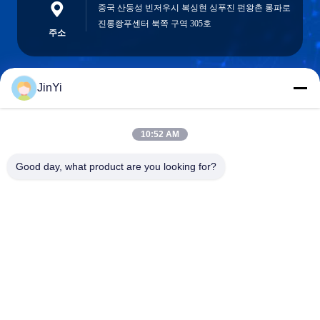
중국 산둥성 빈저우시 복싱현 싱푸진 펀왕촌 롱파로
진롱좡푸센터 북쪽 구역 305호
주소
JinYi
chenshasha1867@gmail.com
이메일
10:52 AM
Good day, what product are you looking for?
0086-15564063322
전화
Shandong Hangxi Metal Technology Co., Ltd.