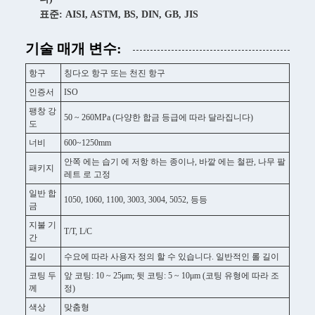
표준: AISI, ASTM, BS, DIN, GB, JIS
기술 매개 변수:
항구
칭다오 항구 또는 천진 항구
인증서
ISO
팽창 강
50 ~ 260MPa (다양한 합금 등급에 따라 달라집니다)
도
너비
600~1250mm
안쪽 에는 습기 에 저항 하는 종이나, 바깥 에는 철판, 나무 팔
패키지
레트 로 고정
일반 합
1050, 1060, 1100, 3003, 3004, 5052, 등등
금
지불 기
T/T, L/C
간
길이
수요에 따라 사용자 정의 할 수 있습니다. 일반적인 롤 길이
코팅 두
앞 코팅: 10 ~ 25μm; 뒷 코팅: 5 ~ 10μm (코팅 유형에 따라 조
께
정)
색상
맞춤형