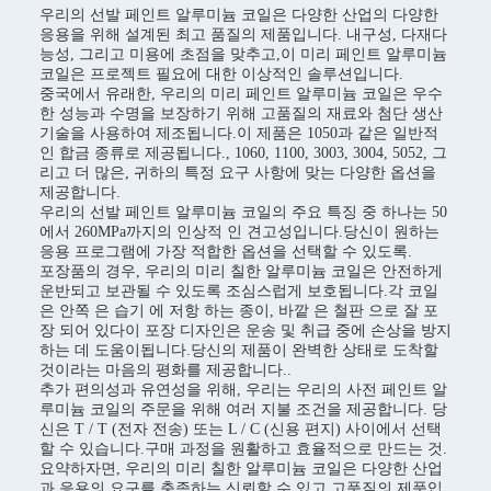
우리의 선발 페인트 알루미늄 코일은 다양한 산업의 다양한
응용을 위해 설계된 최고 품질의 제품입니다. 내구성, 다재다
능성, 그리고 미용에 초점을 맞추고,이 미리 페인트 알루미늄
코일은 프로젝트 필요에 대한 이상적인 솔루션입니다.
중국에서 유래한, 우리의 미리 페인트 알루미늄 코일은 우수
한 성능과 수명을 보장하기 위해 고품질의 재료와 첨단 생산
기술을 사용하여 제조됩니다.이 제품은 1050과 같은 일반적
인 합금 종류로 제공됩니다., 1060, 1100, 3003, 3004, 5052, 그
리고 더 많은, 귀하의 특정 요구 사항에 맞는 다양한 옵션을
제공합니다.
우리의 선발 페인트 알루미늄 코일의 주요 특징 중 하나는 50
에서 260MPa까지의 인상적 인 견고성입니다.당신이 원하는
응용 프로그램에 가장 적합한 옵션을 선택할 수 있도록.
포장품의 경우, 우리의 미리 칠한 알루미늄 코일은 안전하게
운반되고 보관될 수 있도록 조심스럽게 보호됩니다.각 코일
은 안쪽 은 습기 에 저항 하는 종이, 바깥 은 철판 으로 잘 포
장 되어 있다이 포장 디자인은 운송 및 취급 중에 손상을 방지
하는 데 도움이됩니다.당신의 제품이 완벽한 상태로 도착할
것이라는 마음의 평화를 제공합니다..
추가 편의성과 유연성을 위해, 우리는 우리의 사전 페인트 알
루미늄 코일의 주문을 위해 여러 지불 조건을 제공합니다. 당
신은 T / T (전자 전송) 또는 L / C (신용 편지) 사이에서 선택
할 수 있습니다.구매 과정을 원활하고 효율적으로 만드는 것.
요약하자면, 우리의 미리 칠한 알루미늄 코일은 다양한 산업
과 응용의 요구를 충족하는 신뢰할 수 있고 고품질의 제품입