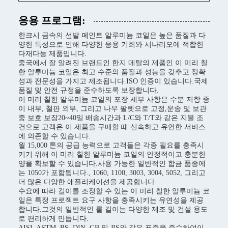
응용 프로그램:
한크시 금속의 선발 페인트 알루미늄 코일은 높은 품질과 다
양한 특성으로 인해 다양한 응용 기회와 시나리오에 적합한
다재다능 제품입니다.
중국에서 잘 알려진 브랜드인 한지 메탈의 제품인 이 미리 칠
한 알루미늄 코일은 최고 수준의 품질과 성능을 갖추고 정확
성과 전문성을 가지고 제조됩니다.ISO 인증이 있습니다.국제
품질 및 안전 규정을 준수하도록 보장합니다.
이 미리 칠한 알루미늄 코일의 포장 세부 사항은 수분 저항 종
이 내부, 철판 외부, 그리고 나무 팔렛으로 고정,운송 및 보관
중 보호 보장20~40일 배송시간과 L/C와 T/T와 같은 지불 조
건으로 고객은 이 제품을 구매할 때 신속하고 유연한 서비스
에 의존할 수 있습니다.
월 15,000 톤의 공급 능력으로 고객들은 각종 필요를 충족시
키기 위해 이 미리 칠한 알루미늄 코일의 안정적이고 충분한
양을 확보할 수 있습니다.사용 가능한 일반적인 합금 품종에
는 1050가 포함됩니다., 1060, 1100, 3003, 3004, 5052, 그리고
더 많은 다양한 애플리케이션을 제공합니다.
수요에 따라 길이를 조정할 수 있는 이 미리 칠한 알루미늄 코
일은 특정 프로젝트 요구 사항을 충족시키는 유연성을 제공
합니다.그것의 일반적인 롤 길이는 다양한 제조 및 건설 용도
로 편리하게 만듭니다.
AISI, ASTM, BS, DIN, GB 및 JIS와 같은 표준을 준수하여이