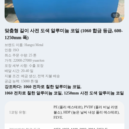
1
/
2
맞춤형 길이 사전 도색 알루미늄 코일 (1060 합금 등급, 600-
1250mm 폭)
브랜드 이름: Hangxi Metal
인증: ISO
최소 주문 수량: 25 톤
가격: 22000-27000 yuan/ton
포장 세부 사항: 수출 포장
배달 시간: 20-40 일
지불 조건: 예금 생산, 전액 지불 배송
공급 능력: 15000 톤/월
강조하다:
1060 전차로 칠한 알루미늄 코일
,
1060 전차로 칠한 알루미늄 코일
,
1250mm 사전 도색 알루미늄 코일
PE (폴리 에스테르), PVDF (폴리 비닐 리덴
1코팅 유형:
불소), HDP (높은 날씨 내성 폴리 에스테르),
FEVE.