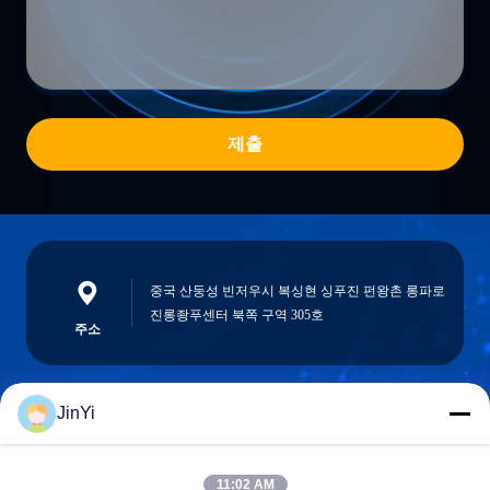
제출
중국 산둥성 빈저우시 복싱현 싱푸진 펀왕촌 롱파로
진롱좡푸센터 북쪽 구역 305호
주소
JinYi
chenshasha1867@gmail.com
이메일
11:02 AM