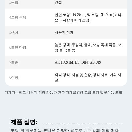
3용법:
건설
전면 코팅 : 10-20μm; 백 코팅 : 5-10μm (고객
4코팅 두께:
요구 사항에 따라 조정)
5색상:
사용자 정의
높은 광택, 무광택, 금속, 모방 목재 곡물, 모
6표면 마감:
방 돌 곡물 등
7표준:
AISI, ASTM, BS, DIN, GB, JIS
외벽 장식, 지붕 및 천장, 장식 재료, 야외 시
8신청:
설.
다재다능하고 사용자 정의 가능한 건축 자재를위한 고급 코팅 알루미늄 코일
제품 설명:
코팅 된 알루미늄 코일은 다양한 용도로 내구성과 미적 매력