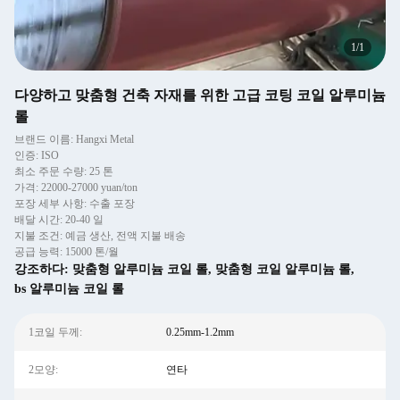
1
/
1
다양하고 맞춤형 건축 자재를 위한 고급 코팅 코일 알루미늄
롤
브랜드 이름: Hangxi Metal
인증: ISO
최소 주문 수량: 25 톤
가격: 22000-27000 yuan/ton
포장 세부 사항: 수출 포장
배달 시간: 20-40 일
지불 조건: 예금 생산, 전액 지불 배송
공급 능력: 15000 톤/월
강조하다:
맞춤형 알루미늄 코일 롤
,
맞춤형 코일 알루미늄 롤
,
bs 알루미늄 코일 롤
1코일 두께:
0.25mm-1.2mm
2모양:
연타