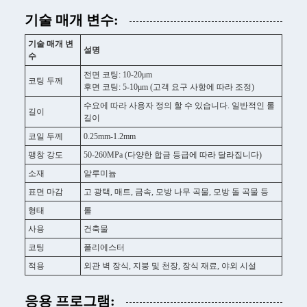
기술 매개 변수:
기술 매개 변
설명
수
전면 코팅: 10-20μm
코팅 두께
후면 코팅: 5-10μm (고객 요구 사항에 따라 조정)
수요에 따라 사용자 정의 할 수 있습니다. 일반적인 롤
길이
길이
코일 두께
0.25mm-1.2mm
팽창 강도
50-260MPa (다양한 합금 등급에 따라 달라집니다)
소재
알루미늄
표면 마감
고 광택, 매트, 금속, 모방 나무 곡물, 모방 돌 곡물 등
형태
롤
사용
건축물
코팅
폴리에스터
적용
외관 벽 장식, 지붕 및 천장, 장식 재료, 야외 시설
응용 프로그램: