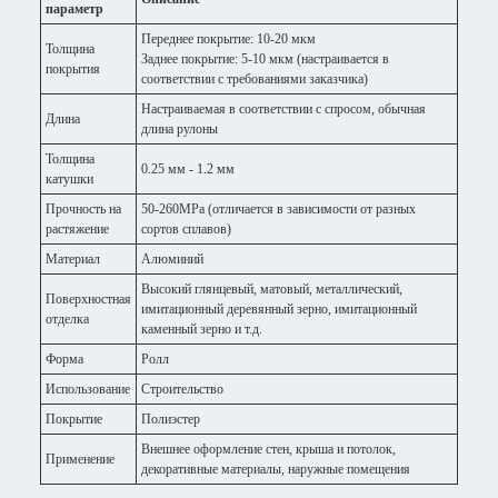
параметр
Переднее покрытие: 10-20 мкм
Толщина
Заднее покрытие: 5-10 мкм (настраивается в
покрытия
соответствии с требованиями заказчика)
Настраиваемая в соответствии с спросом, обычная
Длина
длина рулоны
Толщина
0.25 мм - 1.2 мм
катушки
Прочность на
50-260MPa (отличается в зависимости от разных
растяжение
сортов сплавов)
Материал
Алюминий
Высокий глянцевый, матовый, металлический,
Поверхностная
имитационный деревянный зерно, имитационный
отделка
каменный зерно и т.д.
Форма
Ролл
Использование
Строительство
Покрытие
Полиэстер
Внешнее оформление стен, крыша и потолок,
Применение
декоративные материалы, наружные помещения