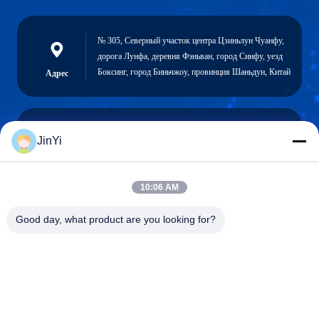
№ 305, Северный участок центра Цзиньлун Чуанфу,
дорога Лунфа, деревня Фэньван, город Синфу, уезд
Боксинг, город Биньчжоу, провинция Шаньдун, Китай
Адрес
JinYi
chenshasha1867@gmail.com
Электронная
почта
10:06 AM
Good day, what product are you looking for?
0086-15564063322
Телефон