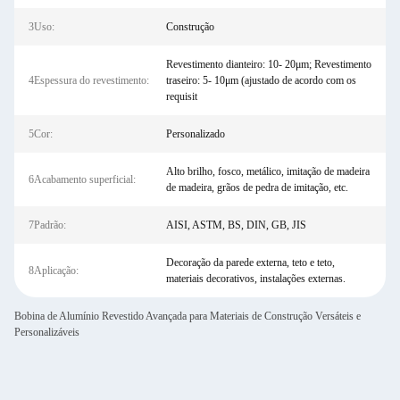
3Uso:
Construção
Revestimento dianteiro: 10- 20μm; Revestimento
4Espessura do revestimento:
traseiro: 5- 10μm (ajustado de acordo com os
requisit
5Cor:
Personalizado
Alto brilho, fosco, metálico, imitação de madeira
6Acabamento superficial:
de madeira, grãos de pedra de imitação, etc.
7Padrão:
AISI, ASTM, BS, DIN, GB, JIS
Decoração da parede externa, teto e teto,
8Aplicação:
materiais decorativos, instalações externas.
Bobina de Alumínio Revestido Avançada para Materiais de Construção Versáteis e
Personalizáveis