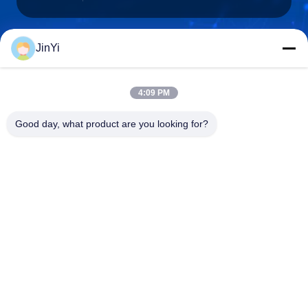
JinYi
chenshasha1867@gmail.com
E-mail
4:09 PM
Good day, what product are you looking for?
0086-15564063322
Telefone
Shandong Hangxi Metal Technology Co., Ltd.