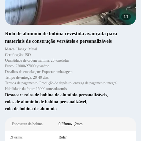
1
/
1
Rolo de alumínio de bobina revestida avançada para
materiais de construção versáteis e personalizáveis
Marca: Hangxi Metal
Certificação: ISO
Quantidade de ordem mínima: 25 toneladas
Preço: 22000-27000 yuan/ton
Detalhes da embalagem: Exportar embalagem
Tempo de entrega: 20-40 dias
Termos de pagamento: Produção de depósito, entrega de pagamento integral
Habilidade da fonte: 15000 toneladas/mês
Destacar:
rolos de bobina de alumínio personalizáveis
,
rolos de alumínio de bobina personalizável
,
rolo de bobina de alumínio
1Espessura da bobina:
0,25mm-1,2mm
2Forma:
Rolar