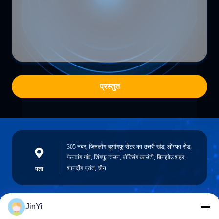
प्रस्तुत
305 नंबर, जिनलोंग चुआंगफू सेंटर का उत्तरी खंड, लोंगफा रोड,
फेनवांग गांव, शिंगफू टाउन, बॉक्सिंग काउंटी, बिनझोउ शहर,
शानदोंग प्रांत, चीन
पता
JinYi