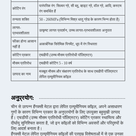
पारंपरिक रंग: सिल्वर ग्रे, सी ब्लू, व्हाइट ग्रे, वॉल ग्रे, आदि; कस्टम
कोटिंग रंग
रंग समर्थित हैं
तन्यता शक्ति
50 - 260MPa (विभिन्न मिश्र धातु ग्रेड के कारण भिन्न होता है)
लागत-
उत्कृष्ट लागत प्रदर्शन, उच्च लागत-प्रभावशीलता अनुपात
प्रभावशीलता
फीका होना आसान
अकार्बनिक सिरेमिक पिगमेंट, धूप में रंग स्थिरता
नहीं है
कोटिंग प्रकार
एचडीपी (उच्च मौसम प्रतिरोधी पॉलिएस्टर)
मौसम प्रतिरोध
एचडीपी कोटिंग 5 - 10 वर्ष
मजबूत मौसम और संक्षारण प्रतिरोध के साथ एचडीपी पॉलिएस्टर
उत्पाद का नाम
लेपित एल्यूमीनियम कॉइल
अनुप्रयोग:
चीन से उत्पन्न हैंगक्सी मेटल द्वारा लेपित एल्यूमीनियम कॉइल, अपने असाधारण
गुणों के कारण विभिन्न प्रकार के अनुप्रयोगों के लिए उपयुक्त बहुमुखी उत्पाद
हैं। एचडीपी (उच्च मौसम प्रतिरोधी पॉलिएस्टर) कोटिंग प्रकार स्थायित्व और
दीर्घायु सुनिश्चित करता है, जो इन कॉइलों को विभिन्न अवसरों और परिदृश्यों के
लिए आदर्श बनाता है।
हैंगक्सी मेटल लेपित एल्यूमीनियम कॉइलों की प्रमुख विशेषताओं में से एक उनका