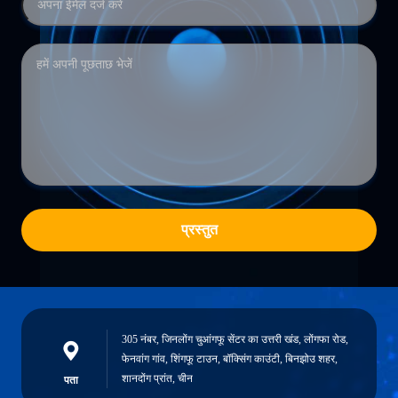
प्रस्तुत
305 नंबर, जिनलोंग चुआंगफू सेंटर का उत्तरी खंड, लोंगफा रोड,
फेनवांग गांव, शिंगफू टाउन, बॉक्सिंग काउंटी, बिनझोउ शहर,
शानदोंग प्रांत, चीन
पता