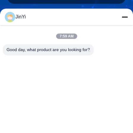
JinYi
chenshasha1867@gmail.com
ईमेल
7:59 AM
Good day, what product are you looking for?
0086-15564063322
फ़ोन
Shandong Hangxi Metal Technology Co., Ltd.