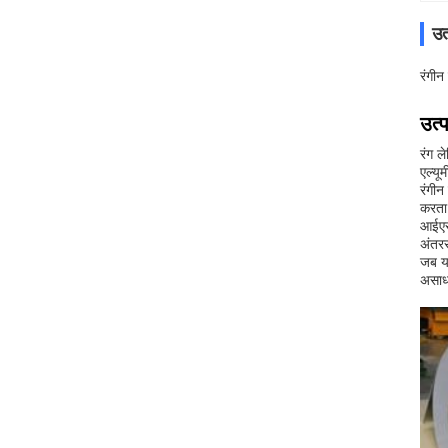
उत
रंगीन
उत्
रंग ल
एल्यू
रंगीन
करता 
आईएसओ
अंतरर
जब यह
असाधा