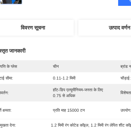
स
विवरण सूचना
उत्पाद वर्णन
स्तृत जानकारी
पत्ति के प्लेस
चीन
ब्रांड 
टाई सीमा:
0.11-1.2 मिमी
चौड़ाई:
हॉट-डिप एल्यूमीनियम-जस्ता के लिए 
ावर्तन:
विशेषता
0.75 से अधिक
्ति क्षमता:
प्रति माह 15000 टन
उपयोग
रमुखता देना:
1.2 मिमी रंग कोटेड कॉइल
, 
1.2 मिमी रंग लेपित शीट क