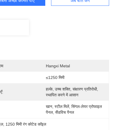
बसे अच्छी कीमत पाएं
अब बात करें
नाम
Hangxi Metal
≤1250 मिमी
हल्के, उच्च शक्ति, संक्षारण प्रतिरोधी, 
एँ:
स्थापित करने में आसान
खान, स्टील मिलें, सिंगल-लेयर प्रोफाइल 
:
पैनल, सैंडविच पैनल
ॉइल
, 
1250 मिमी रंग कोटेड कॉइल