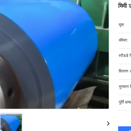
मिमी 
मूक:
कीमत:
स्टैंडर्ड 
वितरण 
भुगतान व
पूर्ति क्षम