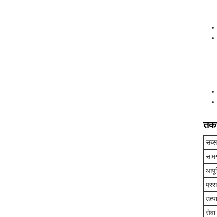
तकन
सब्स
सामग
आपूर्
प्र
उत्प
सेवा