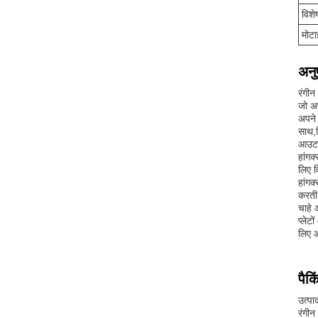
विशे
मोटा
अनु
रंगीन
जो अप
अपने 
साथ,न
आउटड
हांगक
लिए व
हांगक
करती 
चाहे 
प्लेट
लिए आ
पैक
उत्पा
रंगीन